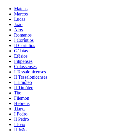
Mateus
Marcos
Lucas
João
Atos
Romanos
I Coríntios
II Coríntios
Gálatas
Efésios
Filipenses
Colossenses
I Tessalonicenses
II Tessalonicenses
I Timóteo
II Timóteo
Tito
Filemon
Hebreus
Tiago
I Pedro
II Pedro
I João
II João