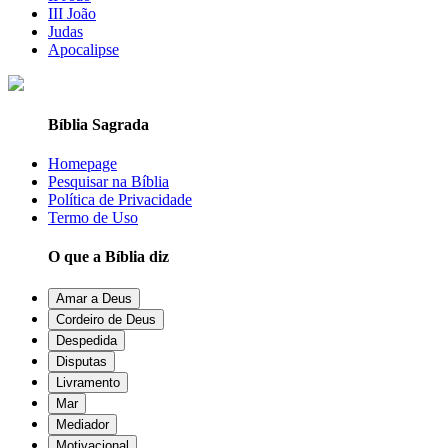
III João
Judas
Apocalipse
Bíblia Sagrada
Homepage
Pesquisar na Bíblia
Política de Privacidade
Termo de Uso
O que a Bíblia diz
Amar a Deus
Cordeiro de Deus
Despedida
Disputas
Livramento
Mar
Mediador
Motivacional