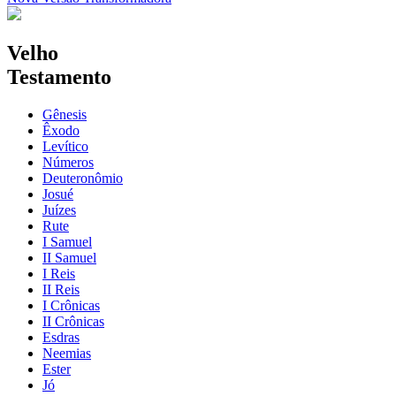
Velho
Testamento
Gênesis
Êxodo
Levítico
Números
Deuteronômio
Josué
Juízes
Rute
I Samuel
II Samuel
I Reis
II Reis
I Crônicas
II Crônicas
Esdras
Neemias
Ester
Jó