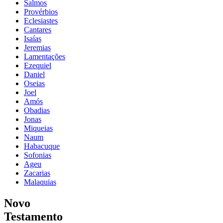
Salmos
Provérbios
Eclesiastes
Cantares
Isaías
Jeremias
Lamentações
Ezequiel
Daniel
Oseias
Joel
Amós
Obadias
Jonas
Miqueias
Naum
Habacuque
Sofonias
Ageu
Zacarias
Malaquias
Novo
Testamento