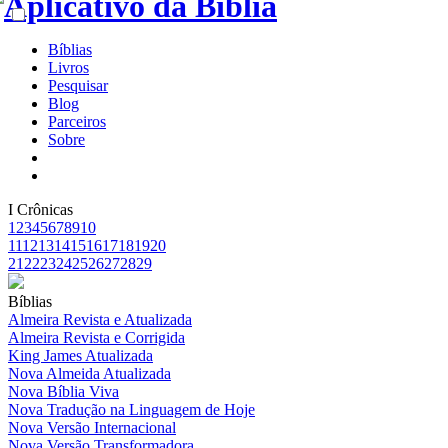
Bíblias
Livros
Pesquisar
Blog
Parceiros
Sobre
I Crônicas
1
2
3
4
5
6
7
8
9
10
11
12
13
14
15
16
17
18
19
20
21
22
23
24
25
26
27
28
29
Bíblias
Almeira Revista e Atualizada
Almeira Revista e Corrigida
King James Atualizada
Nova Almeida Atualizada
Nova Bíblia Viva
Nova Tradução na Linguagem de Hoje
Nova Versão Internacional
Nova Versão Transformadora