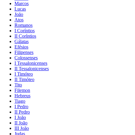
Marcos
Lucas
João
Atos
Romanos
I Coríntios
II Coríntios
Gálatas
Efésios
Filipenses
Colossenses
I Tessalonicenses
II Tessalonicenses
I Timóteo
II Timóteo
Tito
Filemon
Hebreus
Tiago
I Pedro
II Pedro
I João
II João
III João
Judas