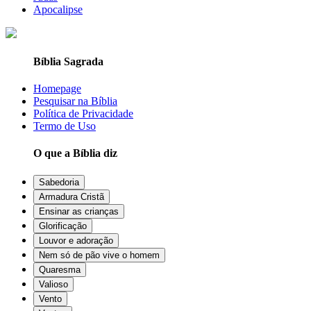
Apocalipse
Bíblia Sagrada
Homepage
Pesquisar na Bíblia
Política de Privacidade
Termo de Uso
O que a Bíblia diz
Sabedoria
Armadura Cristã
Ensinar as crianças
Glorificação
Louvor e adoração
Nem só de pão vive o homem
Quaresma
Valioso
Vento