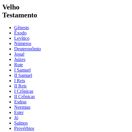
Velho
Testamento
Gênesis
Êxodo
Levítico
Números
Deuteronômio
Josué
Juízes
Rute
I Samuel
II Samuel
I Reis
II Reis
I Crônicas
II Crônicas
Esdras
Neemias
Ester
Jó
Salmos
Provérbios