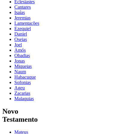
Eclesiastes
Cantares
Isaías
Jeremias
Lamentações
Ezequiel
Daniel
Oseias
Joel
Amós
Obadias
Jonas
Miqueias
Naum
Habacuque
Sofonias
Ageu
Zacarias
Malaquias
Novo
Testamento
Mateus