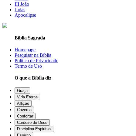
III João
Judas
Apocalipse
Bíblia Sagrada
Homepage
Pesquisar na Bíblia
Política de Privacidade
Termo de Uso
O que a Bíblia diz
Graça
Vida Eterna
Aflição
Caverna
Confortar
Cordeiro de Deus
Disciplina Espiritual
Espírito