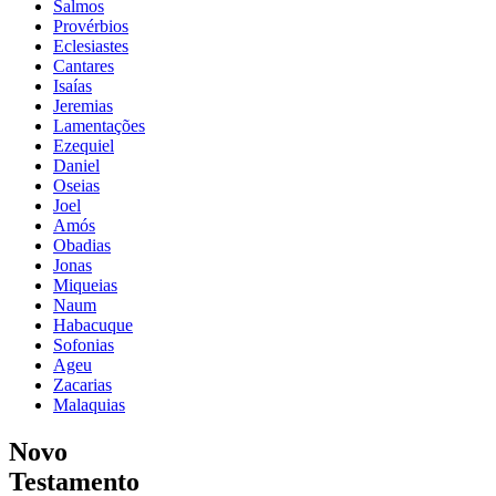
Salmos
Provérbios
Eclesiastes
Cantares
Isaías
Jeremias
Lamentações
Ezequiel
Daniel
Oseias
Joel
Amós
Obadias
Jonas
Miqueias
Naum
Habacuque
Sofonias
Ageu
Zacarias
Malaquias
Novo
Testamento