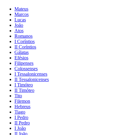
Mateus
Marcos
Lucas
João
Atos
Romanos
I Coríntios
II Coríntios
Gálatas
Efésios
Filipenses
Colossenses
I Tessalonicenses
II Tessalonicenses
I Timóteo
II Timóteo
Tito
Filemon
Hebreus
Tiago
I Pedro
II Pedro
I João
II João