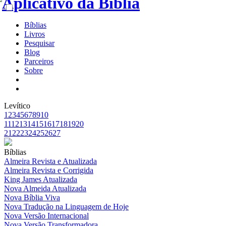
Bíblias
Livros
Pesquisar
Blog
Parceiros
Sobre
Levítico
1
2
3
4
5
6
7
8
9
10
11
12
13
14
15
16
17
18
19
20
21
22
23
24
25
26
27
Bíblias
Almeira Revista e Atualizada
Almeira Revista e Corrigida
King James Atualizada
Nova Almeida Atualizada
Nova Bíblia Viva
Nova Tradução na Linguagem de Hoje
Nova Versão Internacional
Nova Versão Transformadora