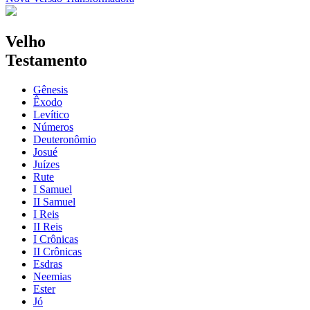
Velho
Testamento
Gênesis
Êxodo
Levítico
Números
Deuteronômio
Josué
Juízes
Rute
I Samuel
II Samuel
I Reis
II Reis
I Crônicas
II Crônicas
Esdras
Neemias
Ester
Jó