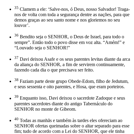
35
Clamem a ele: ‘Salve-nos, ó Deus, nosso Salvador! Traga-
nos de volta com toda a segurança dentre as nações, para que
demos graças ao seu santo nome e nos gloriemos no seu
louvor’.
36
Bendito seja o SENHOR, o Deus de Israel, para todo o
sempre”. Então todo o povo disse em voz alta. “Amém!” e
“Louvado seja o SENHOR!”
37
Davi deixou Asafe e os seus parentes levitas diante da arca
da aliança do SENHOR, a fim de servirem continuamente,
fazendo cada dia o que precisava ser feito.
38
Faziam parte deste grupo Obede-Edom, filho de Jedutum,
e seus sessenta e oito parentes, e Hosa, que eram porteiros.
39
Enquanto isso, Davi deixou o sacerdote Zadoque e seus
parentes sacerdotes diante do antigo Tabernáculo do
SENHOR no monte de Gibeom.
40
Todas as manhãs e também às tardes eles ofereciam ao
SENHOR ofertas queimadas sobre o altar separado para esse
fim; tudo de acordo com a Lei do SENHOR, que ele tinha