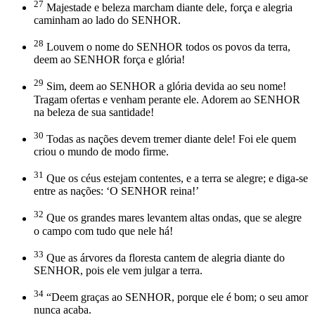
27
Majestade e beleza marcham diante dele, força e alegria
caminham ao lado do SENHOR.
28
Louvem o nome do SENHOR todos os povos da terra,
deem ao SENHOR força e glória!
29
Sim, deem ao SENHOR a glória devida ao seu nome!
Tragam ofertas e venham perante ele. Adorem ao SENHOR
na beleza de sua santidade!
30
Todas as nações devem tremer diante dele! Foi ele quem
criou o mundo de modo firme.
31
Que os céus estejam contentes, e a terra se alegre; e diga-se
entre as nações: ‘O SENHOR reina!’
32
Que os grandes mares levantem altas ondas, que se alegre
o campo com tudo que nele há!
33
Que as árvores da floresta cantem de alegria diante do
SENHOR, pois ele vem julgar a terra.
34
“Deem graças ao SENHOR, porque ele é bom; o seu amor
nunca acaba.