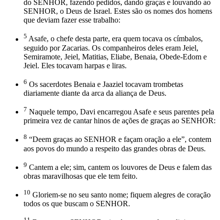
do SENHOR, fazendo pedidos, dando graças e louvando ao
SENHOR, o Deus de Israel. Estes são os nomes dos homens
que deviam fazer esse trabalho:
5
Asafe, o chefe desta parte, era quem tocava os címbalos,
seguido por Zacarias. Os companheiros deles eram Jeiel,
Semiramote, Jeiel, Matitias, Eliabe, Benaia, Obede-Edom e
Jeiel. Eles tocavam harpas e liras.
6
Os sacerdotes Benaia e Jaaziel tocavam trombetas
diariamente diante da arca da aliança de Deus.
7
Naquele tempo, Davi encarregou Asafe e seus parentes pela
primeira vez de cantar hinos de ações de graças ao SENHOR:
8
“Deem graças ao SENHOR e façam oração a ele”, contem
aos povos do mundo a respeito das grandes obras de Deus.
9
Cantem a ele; sim, cantem os louvores de Deus e falem das
obras maravilhosas que ele tem feito.
10
Gloriem-se no seu santo nome; fiquem alegres de coração
todos os que buscam o SENHOR.
11