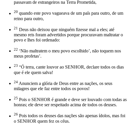
passavam de estrangeiros na Terra Prometida,
20
quando este povo vagueava de um país para outro, de um
reino para outro,
21
Deus não deixou que ninguém fizesse mal a eles; até
mesmo reis foram advertidos porque procuravam maltratar o
povo e lhes foi ordenado:
22
‘Não maltratem o meu povo escolhido’, não toquem nos
meus profetas’.
23
“Ó terra, cante louvor ao SENHOR, declare todos os dias
que é ele quem salva!
24
Anunciem a glória de Deus entre as nações, os seus
milagres que ele faz entre todos os povos!
25
Pois o SENHOR é grande e deve ser louvado com todas as
honras; ele deve ser respeitado acima de todos os deuses.
26
Pois todos os deuses das nações são apenas ídolos, mas foi
o SENHOR quem fez os céus.