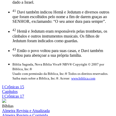
dado a Israel.
41
Davi também indicou Hemã e Jedutum e diversos outros
que foram escolhidos pelo nome a fim de darem graças ao
SENHOR, exclamando: “O seu amor dura para sempre”.
42
Hemã e Jedutum eram responsáveis pelas trombetas, os
címbalos e outros instrumentos musicais. Os filhos de
Jedutum foram indicados como guardas.
43
Então o povo voltou para suas casas, e Davi também
voltou para abençoar a sua própria família.
Biblia Sagrada, Nova Bíblia Viva® NBV® Copyright © 2007 por
Biblica, Inc.®
Usado com permissão da Biblica, Inc.® Todos os direitos reservados.
Saiba mais sobre a Biblica, Inc.®. Acesse:
www.biblica.com
I Crônicas 15
Capítulos
I Crônicas 17
Bíblias
Almeira Revista e Atualizada
Almeira Revista e Corrigida