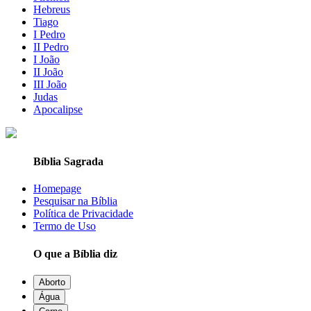
Hebreus
Tiago
I Pedro
II Pedro
I João
II João
III João
Judas
Apocalipse
Bíblia Sagrada
Homepage
Pesquisar na Bíblia
Política de Privacidade
Termo de Uso
O que a Bíblia diz
Aborto
Água