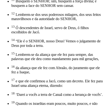
Busquem o SENHOR; sim, busquem a força divina; e
busquem a face do SENHOR sem cansar.
12
Lembrem-se dos seus poderosos milagres, dos seus feitos
maravilhosos e da autoridade do SENHOR,
13
Ó descendentes de Israel, servo de Deus, ó filhos
escolhidos de Jacó.
14
“Ele é o SENHOR, nosso Deus! Vemos o julgamento de
Deus por toda a terra.
15
Lembrem-se da aliança que ele fez para sempre, das
palavras que ele deu como mandamento para mil gerações,
16
da aliança que ele fez com Abraão, do juramento que ele
fez a Isaque,
17
e que ele confirmou a Jacó, como um decreto. Ele fez para
Israel uma aliança eterna, dizendo:
18
‘Darei a vocês a terra de Canaã como a herança de vocês’.
19
Quando os israelitas eram poucos, muito poucos, e não