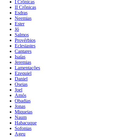
I Crônicas
II Crônicas
Esdras
Neemias
Ester
Jó
Salmos
Provérbios
Eclesiastes
Cantares
Isaías
Jeremias
Lamentações
Ezequiel
Daniel
Oseias
Joel
Amós
Obadias
Jonas
Miqueias
Naum
Habacuque
Sofonias
Ageu