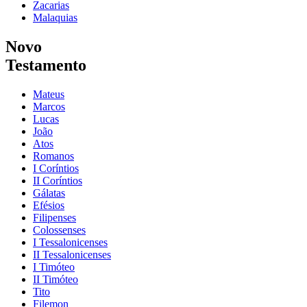
Zacarias
Malaquias
Novo
Testamento
Mateus
Marcos
Lucas
João
Atos
Romanos
I Coríntios
II Coríntios
Gálatas
Efésios
Filipenses
Colossenses
I Tessalonicenses
II Tessalonicenses
I Timóteo
II Timóteo
Tito
Filemon