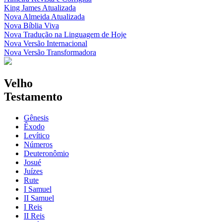
King James Atualizada
Nova Almeida Atualizada
Nova Bíblia Viva
Nova Tradução na Linguagem de Hoje
Nova Versão Internacional
Nova Versão Transformadora
Velho
Testamento
Gênesis
Êxodo
Levítico
Números
Deuteronômio
Josué
Juízes
Rute
I Samuel
II Samuel
I Reis
II Reis