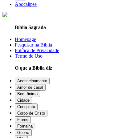
Apocalipse
Bíblia Sagrada
Homepage
Pesquisar na Bíblia
Política de Privacidade
Termo de Uso
O que a Bíblia diz
Aconselhamento
Amor de casal
Bom ânimo
Cidade
Conquista
Corpo de Cristo
Flores
Fornalha
Guerra