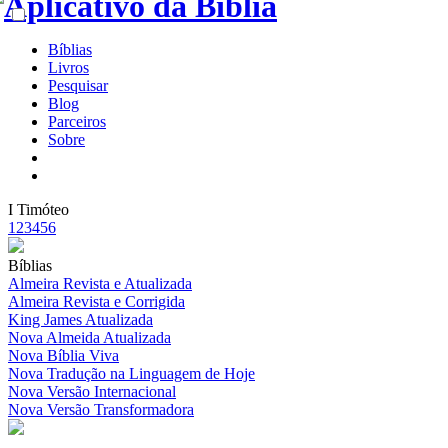
Bíblias
Livros
Pesquisar
Blog
Parceiros
Sobre
I Timóteo
1
2
3
4
5
6
Bíblias
Almeira Revista e Atualizada
Almeira Revista e Corrigida
King James Atualizada
Nova Almeida Atualizada
Nova Bíblia Viva
Nova Tradução na Linguagem de Hoje
Nova Versão Internacional
Nova Versão Transformadora