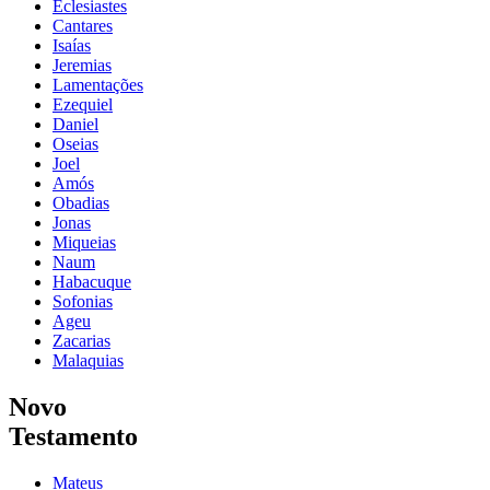
Eclesiastes
Cantares
Isaías
Jeremias
Lamentações
Ezequiel
Daniel
Oseias
Joel
Amós
Obadias
Jonas
Miqueias
Naum
Habacuque
Sofonias
Ageu
Zacarias
Malaquias
Novo
Testamento
Mateus