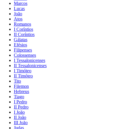
Marcos
Lucas
João
Atos
Romanos
I Coríntios
II Coríntios
Gálatas
Efésios
Filipenses
Colossenses
I Tessalonicenses
II Tessalonicenses
I Timóteo
II Timóteo
Tito
Filemon
Hebreus
Tiago
I Pedro
II Pedro
I João
II João
III João
Judas