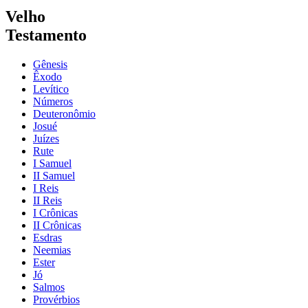
Velho
Testamento
Gênesis
Êxodo
Levítico
Números
Deuteronômio
Josué
Juízes
Rute
I Samuel
II Samuel
I Reis
II Reis
I Crônicas
II Crônicas
Esdras
Neemias
Ester
Jó
Salmos
Provérbios