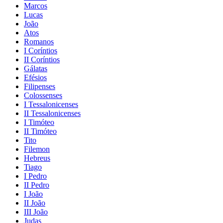
Marcos
Lucas
João
Atos
Romanos
I Coríntios
II Coríntios
Gálatas
Efésios
Filipenses
Colossenses
I Tessalonicenses
II Tessalonicenses
I Timóteo
II Timóteo
Tito
Filemon
Hebreus
Tiago
I Pedro
II Pedro
I João
II João
III João
Judas