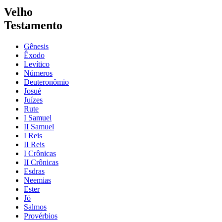
Velho
Testamento
Gênesis
Êxodo
Levítico
Números
Deuteronômio
Josué
Juízes
Rute
I Samuel
II Samuel
I Reis
II Reis
I Crônicas
II Crônicas
Esdras
Neemias
Ester
Jó
Salmos
Provérbios