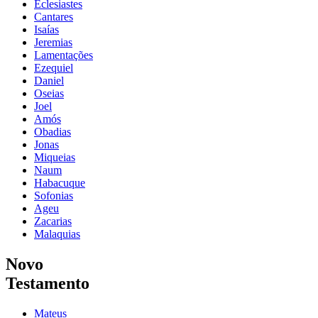
Eclesiastes
Cantares
Isaías
Jeremias
Lamentações
Ezequiel
Daniel
Oseias
Joel
Amós
Obadias
Jonas
Miqueias
Naum
Habacuque
Sofonias
Ageu
Zacarias
Malaquias
Novo
Testamento
Mateus