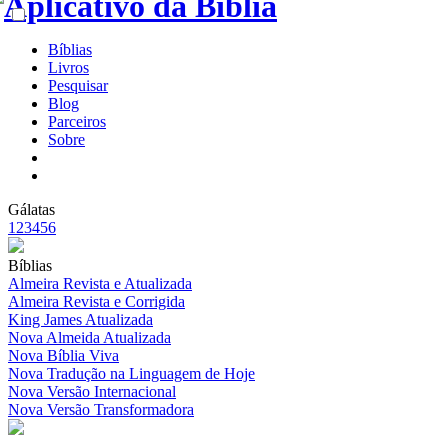
Bíblias
Livros
Pesquisar
Blog
Parceiros
Sobre
Gálatas
1
2
3
4
5
6
Bíblias
Almeira Revista e Atualizada
Almeira Revista e Corrigida
King James Atualizada
Nova Almeida Atualizada
Nova Bíblia Viva
Nova Tradução na Linguagem de Hoje
Nova Versão Internacional
Nova Versão Transformadora