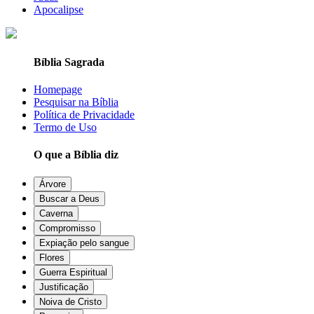
Apocalipse
Bíblia Sagrada
Homepage
Pesquisar na Bíblia
Política de Privacidade
Termo de Uso
O que a Bíblia diz
Árvore
Buscar a Deus
Caverna
Compromisso
Expiação pelo sangue
Flores
Guerra Espiritual
Justificação
Noiva de Cristo