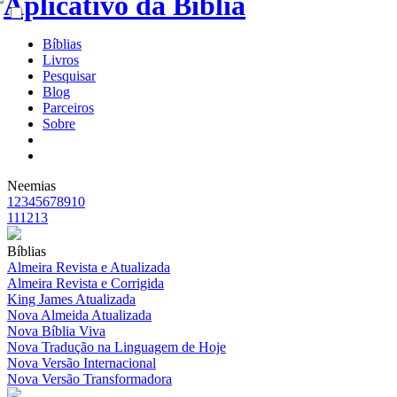
Bíblias
Livros
Pesquisar
Blog
Parceiros
Sobre
Neemias
1
2
3
4
5
6
7
8
9
10
11
12
13
Bíblias
Almeira Revista e Atualizada
Almeira Revista e Corrigida
King James Atualizada
Nova Almeida Atualizada
Nova Bíblia Viva
Nova Tradução na Linguagem de Hoje
Nova Versão Internacional
Nova Versão Transformadora