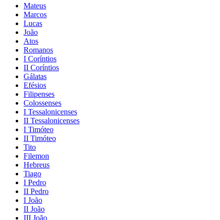
Mateus
Marcos
Lucas
João
Atos
Romanos
I Coríntios
II Coríntios
Gálatas
Efésios
Filipenses
Colossenses
I Tessalonicenses
II Tessalonicenses
I Timóteo
II Timóteo
Tito
Filemon
Hebreus
Tiago
I Pedro
II Pedro
I João
II João
III João