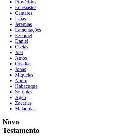
Provérbios
Eclesiastes
Cantares
Isaías
Jeremias
Lamentações
Ezequiel
Daniel
Oseias
Joel
Amós
Obadias
Jonas
Miqueias
Naum
Habacuque
Sofonias
Ageu
Zacarias
Malaquias
Novo
Testamento