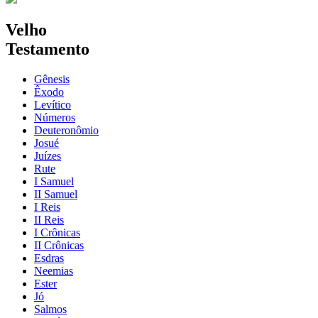
Velho
Testamento
Gênesis
Êxodo
Levítico
Números
Deuteronômio
Josué
Juízes
Rute
I Samuel
II Samuel
I Reis
II Reis
I Crônicas
II Crônicas
Esdras
Neemias
Ester
Jó
Salmos