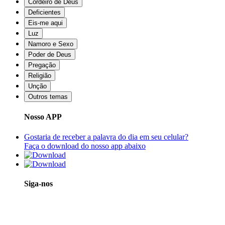
Cordeiro de Deus
Deficientes
Eis-me aqui
Luz
Namoro e Sexo
Poder de Deus
Pregação
Religião
Unção
Outros temas
Nosso APP
Gostaria de receber a palavra do dia em seu celular?
Faça o download do nosso app abaixo
Siga-nos