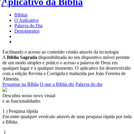
Bíblias
O Aplicativo
Palavra do Dia
Depoimentos
Facilitando o acesso ao
conteúdo cristão
através da tecnologia
A
Bíblia Sagrada
disponibilizada no seu dispositivo móvel permite
de um modo simples e prático o acesso a palavra de Deus em
qualquer lugar e a qualquer momento. O aplicativo foi desenvolvido
com a edição Revista e Corrigida e traduzida por João Ferreira de
Almeida.
Pesquisar na Bíblia
O que a Bíblia diz
Palavra do dia
Descubra nosso novo visual
e as funcionalidades
1 )
Pesquisa rápida
Encontre qualquer versículo através de uma pesquisa rápida por toda
a Bíblia.
1