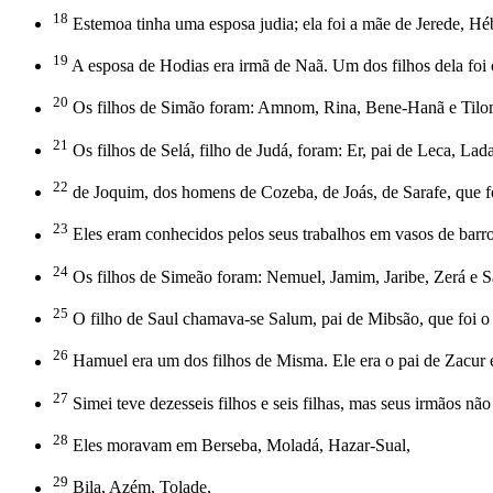
18
Estemoa tinha uma esposa judia; ela foi a mãe de Jerede, Héber 
19
A esposa de Hodias era irmã de Naã. Um dos filhos dela foi o 
20
Os filhos de Simão foram: Amnom, Rina, Bene-Hanã e Tilom.
21
Os filhos de Selá, filho de Judá, foram: Er, pai de Leca, La
22
de Joquim, dos homens de Cozeba, de Joás, de Sarafe, que 
23
Eles eram conhecidos pelos seus trabalhos em vasos de barro
24
Os filhos de Simeão foram: Nemuel, Jamim, Jaribe, Zerá e S
25
O filho de Saul chamava-se Salum, pai de Mibsão, que foi o
26
Hamuel era um dos filhos de Misma. Ele era o pai de Zacur 
27
Simei teve dezesseis filhos e seis filhas, mas seus irmãos nã
28
Eles moravam em Berseba, Moladá, Hazar-Sual,
29
Bila, Azém, Tolade,