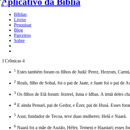
Bíblias
Livros
Pesquisar
Blog
Parceiros
Sobre
I Crônicas 4
1
Estes também foram os filhos de Judá: Perez, Hezrom, Carmi,
2
Reaís, filho de Sobal, foi o pai de Jaate, e Jaate foi o pai d
3
Os filhos de Etã foram: Jezreel, Isma e Idbas. A irmã deles c
4
E ainda Penuel, pai de Gedor, e Ézer, pai de Husá. Esses fora
5
Asur, fundador de Tecoa, teve duas mulheres: Helá e Naará.
6
Naará foi a mãe de Auzão, Héfer, Temeni e Haastari; esses fo