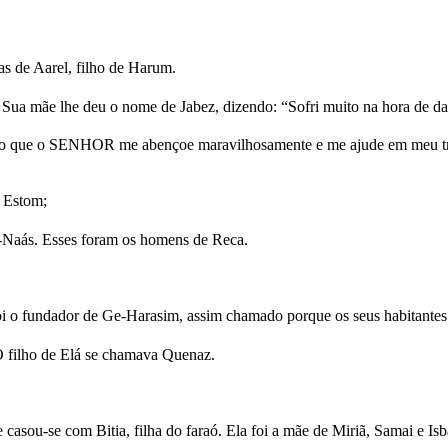
as de Aarel, filho de Harum.
 Sua mãe lhe deu o nome de Jabez, dizendo: “Sofri muito na hora de dar
ejo que o SENHOR me abençoe maravilhosamente e me ajude em meu tra
e Estom;
r-Naás. Esses foram os homens de Reca.
foi o fundador de Ge-Harasim, assim chamado porque os seus habitantes
 O filho de Elá se chamava Quenaz.
 casou-se com Bitia, filha do faraó. Ela foi a mãe de Miriã, Samai e Is