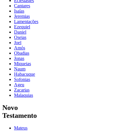
Eclesiastes
Cantares
Isaías
Jeremias
Lamentações
Ezequiel
Daniel
Oseias
Joel
Amós
Obadias
Jonas
Miqueias
Naum
Habacuque
Sofonias
Ageu
Zacarias
Malaquias
Novo
Testamento
Mateus