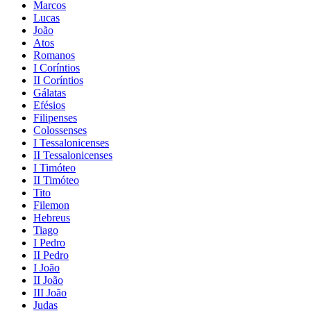
Marcos
Lucas
João
Atos
Romanos
I Coríntios
II Coríntios
Gálatas
Efésios
Filipenses
Colossenses
I Tessalonicenses
II Tessalonicenses
I Timóteo
II Timóteo
Tito
Filemon
Hebreus
Tiago
I Pedro
II Pedro
I João
II João
III João
Judas