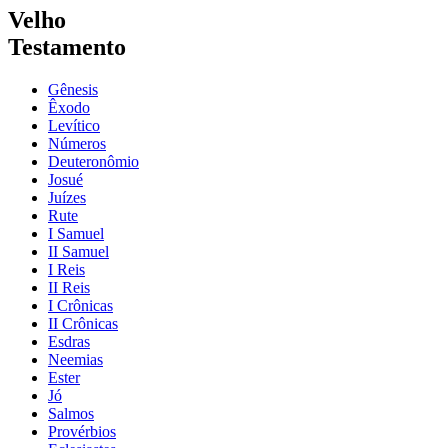
Velho
Testamento
Gênesis
Êxodo
Levítico
Números
Deuteronômio
Josué
Juízes
Rute
I Samuel
II Samuel
I Reis
II Reis
I Crônicas
II Crônicas
Esdras
Neemias
Ester
Jó
Salmos
Provérbios