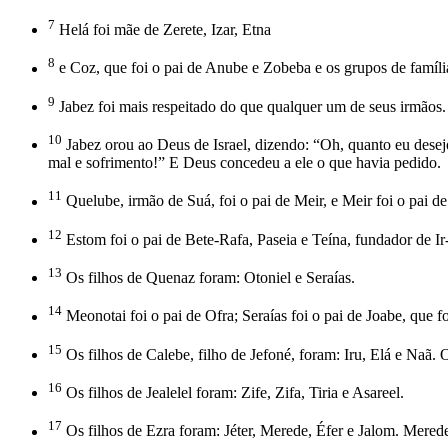
7
Helá foi mãe de Zerete, Izar, Etna
8
e Coz, que foi o pai de Anube e Zobeba e os grupos de famíli
9
Jabez foi mais respeitado do que qualquer um de seus irmãos.
10
Jabez orou ao Deus de Israel, dizendo: “Oh, quanto eu des
mal e sofrimento!” E Deus concedeu a ele o que havia pedido.
11
Quelube, irmão de Suá, foi o pai de Meir, e Meir foi o pai d
12
Estom foi o pai de Bete-Rafa, Paseia e Teína, fundador de I
13
Os filhos de Quenaz foram: Otoniel e Seraías.
14
Meonotai foi o pai de Ofra; Seraías foi o pai de Joabe, que 
15
Os filhos de Calebe, filho de Jefoné, foram: Iru, Elá e Naã.
16
Os filhos de Jealelel foram: Zife, Zifa, Tiria e Asareel.
17
Os filhos de Ezra foram: Jéter, Merede, Éfer e Jalom. Merede