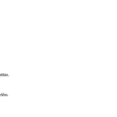
titas.
Belém.