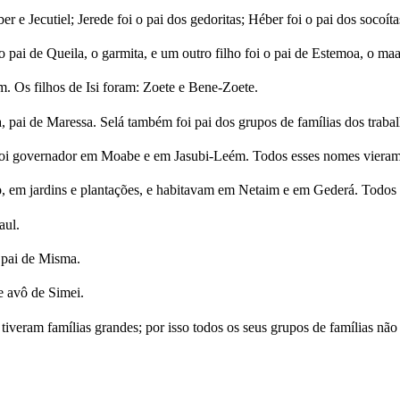
e Jecutiel; Jerede foi o pai dos gedoritas; Héber foi o pai dos socoítas,
pai de Queila, o garmita, e um outro filho foi o pai de Estemoa, o maa
 Os filhos de Isi foram: Zoete e Bene-Zoete.
da, pai de Maressa. Selá também foi pai dos grupos de famílias dos tra
foi governador em Moabe e em Jasubi-Leém. Todos esses nomes vieram d
, em jardins e plantações, e habitavam em Netaim e em Gederá. Todos 
aul.
 pai de Misma.
e avô de Simei.
o tiveram famílias grandes; por isso todos os seus grupos de famílias nã