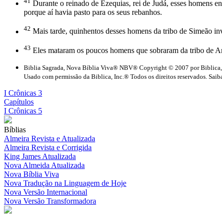
41
Durante o reinado de Ezequias, rei de Judá, esses homens en
porque aí havia pasto para os seus rebanhos.
42
Mais tarde, quinhentos desses homens da tribo de Simeão invadi
43
Eles mataram os poucos homens que sobraram da tribo de Am
Biblia Sagrada, Nova Bíblia Viva® NBV® Copyright © 2007 por Biblica,
Usado com permissão da Biblica, Inc.® Todos os direitos reservados. Saiba
I Crônicas 3
Capítulos
I Crônicas 5
Bíblias
Almeira Revista e Atualizada
Almeira Revista e Corrigida
King James Atualizada
Nova Almeida Atualizada
Nova Bíblia Viva
Nova Tradução na Linguagem de Hoje
Nova Versão Internacional
Nova Versão Transformadora