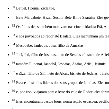
30
Betuel, Hormá, Ziclague,
31
Bete-Marcabote, Hazar-Susim, Bete-Biri e Saaraim. Eles gov
32
Os filhos deles também moravam nas cinco cidades: Etã, A
33
e nos povoados ao redor até Baalate. Eles mantinham um reg
34
Mesobabe, Janleque, Josa, filho de Amazias,
35
Joel, Jeú, filho de Josibias, neto de Seraías e bisneto de Asiel
36
também Elioenai, Jaacobá, Jesoaías, Asaías, Adiel, Jesimiel,
37
e Ziza, filho de Sifi, neto de Alom, bisneto de Jedaías, trinet
38
Essa é a lista dos líderes dos seus grupos de famílias. Eles 
39
e, por isso, viajaram para o leste do vale de Gedor; eles for
40
Eles encontraram pastos bons, numa região espaçosa, pacífic