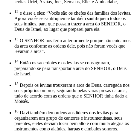
levitas Uriei, Asaías, Joel, Semaías, Eliel e Aminadabe,
12
e disse a eles: “Vocês são os chefes das famílias dos levitas.
Agora vocês se santifiquem e também santifiquem todos os
seus irmãos, para que possam trazer a arca do SENHOR, o
Deus de Israel, ao lugar que preparei para ela.
13
O SENHOR nos feriu anteriormente porque não cuidamos
da arca conforme as ordens dele, pois não foram vocês que
levaram a arca”.
14
Então os sacerdotes e os levitas se consagraram,
preparando-se para transportar a arca do SENHOR, o Deus
de Israel.
15
Depois os levitas trouxeram a arca de Deus, carregada nos
seus próprios ombros, segurando pelas varas presas na arca,
tudo de acordo com as ordens que o SENHOR tinha dado a
Moisés.
16
Davi também deu ordens aos líderes dos levitas para
organizarem um grupo de cantores e instrumentistas, seus
parentes, e eles deviam tocar bem alto e com muita alegria os
instrumentos como alaúdes, harpas e címbalos sonoros.