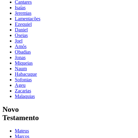
Cantares
Isaías
Jeremias
Lamentações
Ezequiel
Daniel
Oseias
Joel
Amós
Obadias
Jonas
Miqueias
Naum
Habacuque
Sofonias
Ageu
Zacarias
Malaquias
Novo
Testamento
Mateus
Marcos