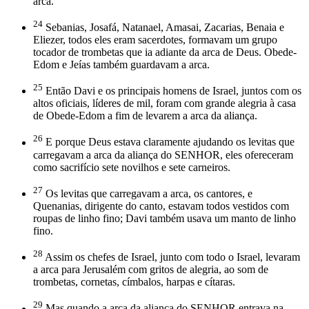
arca.
24
Sebanias, Josafá, Natanael, Amasai, Zacarias, Benaia e
Eliezer, todos eles eram sacerdotes, formavam um grupo
tocador de trombetas que ia adiante da arca de Deus. Obede-
Edom e Jeías também guardavam a arca.
25
Então Davi e os principais homens de Israel, juntos com os
altos oficiais, líderes de mil, foram com grande alegria à casa
de Obede-Edom a fim de levarem a arca da aliança.
26
E porque Deus estava claramente ajudando os levitas que
carregavam a arca da aliança do SENHOR, eles ofereceram
como sacrifício sete novilhos e sete carneiros.
27
Os levitas que carregavam a arca, os cantores, e
Quenanias, dirigente do canto, estavam todos vestidos com
roupas de linho fino; Davi também usava um manto de linho
fino.
28
Assim os chefes de Israel, junto com todo o Israel, levaram
a arca para Jerusalém com gritos de alegria, ao som de
trombetas, cornetas, címbalos, harpas e cítaras.
29
Mas quando a arca da aliança do SENHOR entrava na