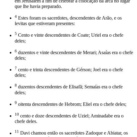
em Jerusalém a fim de celebrar a colocação da arca no lugar
que lhe havia preparado.
4
Estes foram os sacerdotes, descendentes de Arão, e os
levitas que estiveram presentes:
5
Cento e vinte descendentes de Coate; Uriel era o chefe
deles;
6
duzentos e vinte descendentes de Merari; Asaías era o chefe
deles;
7
cento e trinta descendentes de Gérson; Joel era o chefe
deles;
8
duzentos descendentes de Elisafã; Semaías era o chefe
deles;
9
oitenta descendentes de Hebrom; Eliel era o chefe deles;
10
cento e doze descendentes de Uziel; Aminadabe era o
chefe deles.
11
Davi chamou então os sacerdotes Zadoque e Abiatar, os