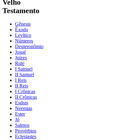
Velho
Testamento
Gênesis
Êxodo
Levítico
Números
Deuteronômio
Josué
Juízes
Rute
I Samuel
II Samuel
I Reis
II Reis
I Crônicas
II Crônicas
Esdras
Neemias
Ester
Jó
Salmos
Provérbios
Eclesiastes