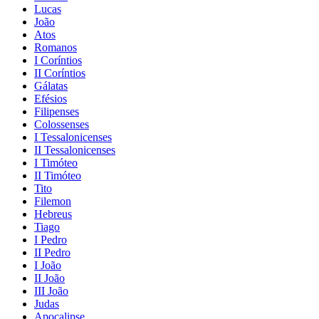
Lucas
João
Atos
Romanos
I Coríntios
II Coríntios
Gálatas
Efésios
Filipenses
Colossenses
I Tessalonicenses
II Tessalonicenses
I Timóteo
II Timóteo
Tito
Filemon
Hebreus
Tiago
I Pedro
II Pedro
I João
II João
III João
Judas
Apocalipse