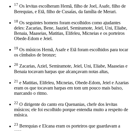
17
Os levitas escolheram Hemã, filho de Joel, Asafe, filho de
Berequias, e Etã, filho de Cusaías, da família de Merari.
18
Os seguintes homens foram escolhidos como ajudantes
deles: Zacarias, Bene, Jaaziel, Semiramote, Jeiel, Uni, Eliabe,
Benaia, Maaseias, Matitias, Elifeleu, Micneias e os porteiros
Obede-Edom e Jeiel.
19
Os músicos Hemã, Asafe e Etã foram escolhidos para tocar
os címbalos de bronze;
20
Zacarias, Aziel, Semiramote, Jeiel, Uni, Eliabe, Maaseias e
Benaia tocavam harpas que alcançavam notas altas,
21
e Matitias, Elifeleu, Micneias, Obede-Edom, Jeiel e Azarias
eram os que tocavam harpas em tom um pouco mais baixo,
marcando o ritmo.
22
O dirigente do canto era Quenanias, chefe dos levitas
músicos; ele foi escolhido porque entendia muito a respeito de
música.
23
Berequias e Elcana eram os porteiros que guardavam a