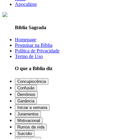
Apocalipse
Bíblia Sagrada
Homepage
Pesquisar na Bíblia
Política de Privacidade
Termo de Uso
O que a Bíblia diz
Concupiscência
Confusão
Demônios
Ganância
Iniciar a semana
Juramentos
Motivacional
Rumos da vida
Suicídio