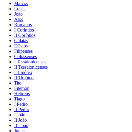
Marcos
Lucas
João
Atos
Romanos
I Coríntios
II Coríntios
Gálatas
Efésios
Filipenses
Colossenses
I Tessalonicenses
II Tessalonicenses
I Timóteo
II Timóteo
Tito
Filemon
Hebreus
Tiago
I Pedro
II Pedro
I João
II João
III João
Judas