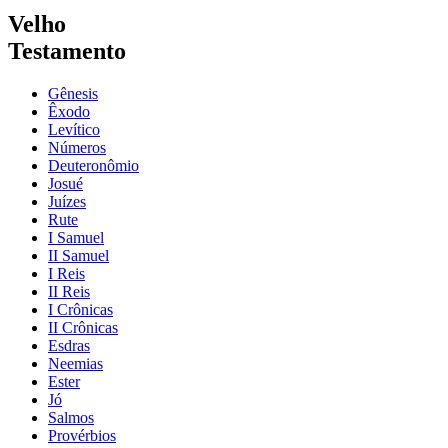
Velho
Testamento
Gênesis
Êxodo
Levítico
Números
Deuteronômio
Josué
Juízes
Rute
I Samuel
II Samuel
I Reis
II Reis
I Crônicas
II Crônicas
Esdras
Neemias
Ester
Jó
Salmos
Provérbios