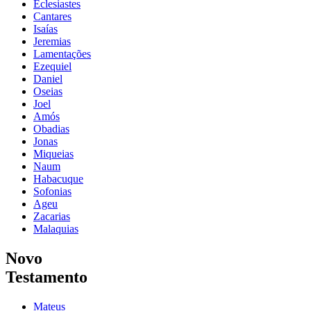
Eclesiastes
Cantares
Isaías
Jeremias
Lamentações
Ezequiel
Daniel
Oseias
Joel
Amós
Obadias
Jonas
Miqueias
Naum
Habacuque
Sofonias
Ageu
Zacarias
Malaquias
Novo
Testamento
Mateus