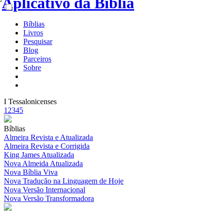
Bíblias
Livros
Pesquisar
Blog
Parceiros
Sobre
I Tessalonicenses
1
2
3
4
5
Bíblias
Almeira Revista e Atualizada
Almeira Revista e Corrigida
King James Atualizada
Nova Almeida Atualizada
Nova Bíblia Viva
Nova Tradução na Linguagem de Hoje
Nova Versão Internacional
Nova Versão Transformadora