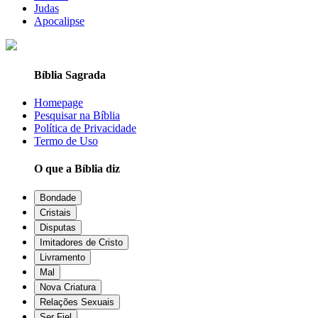
Judas
Apocalipse
Bíblia Sagrada
Homepage
Pesquisar na Bíblia
Política de Privacidade
Termo de Uso
O que a Bíblia diz
Bondade
Cristais
Disputas
Imitadores de Cristo
Livramento
Mal
Nova Criatura
Relações Sexuais
Ser Fiel