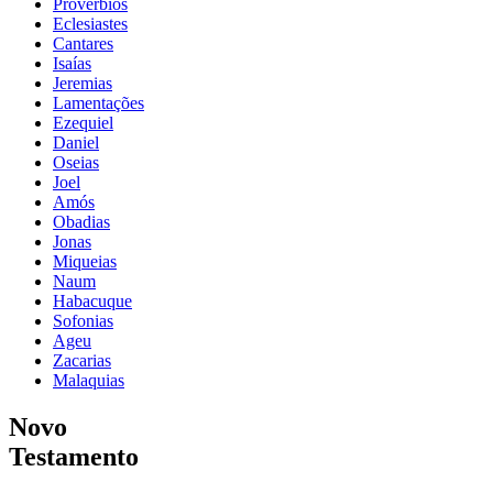
Provérbios
Eclesiastes
Cantares
Isaías
Jeremias
Lamentações
Ezequiel
Daniel
Oseias
Joel
Amós
Obadias
Jonas
Miqueias
Naum
Habacuque
Sofonias
Ageu
Zacarias
Malaquias
Novo
Testamento