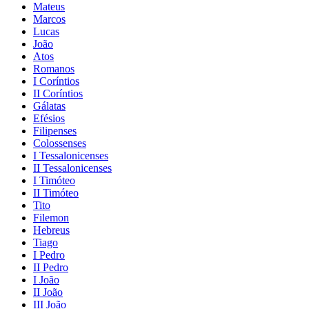
Mateus
Marcos
Lucas
João
Atos
Romanos
I Coríntios
II Coríntios
Gálatas
Efésios
Filipenses
Colossenses
I Tessalonicenses
II Tessalonicenses
I Timóteo
II Timóteo
Tito
Filemon
Hebreus
Tiago
I Pedro
II Pedro
I João
II João
III João