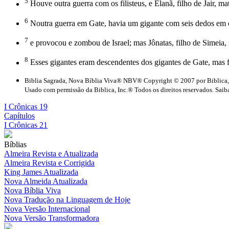
5
Houve outra guerra com os filisteus, e Elanã, filho de Jair, 
6
Noutra guerra em Gate, havia um gigante com seis dedos em ca
7
e provocou e zombou de Israel; mas Jônatas, filho de Simeia,
8
Esses gigantes eram descendentes dos gigantes de Gate, mas 
Biblia Sagrada, Nova Bíblia Viva® NBV® Copyright © 2007 por Biblica,
Usado com permissão da Biblica, Inc.® Todos os direitos reservados. Saiba
I Crônicas 19
Capítulos
I Crônicas 21
Bíblias
Almeira Revista e Atualizada
Almeira Revista e Corrigida
King James Atualizada
Nova Almeida Atualizada
Nova Bíblia Viva
Nova Tradução na Linguagem de Hoje
Nova Versão Internacional
Nova Versão Transformadora