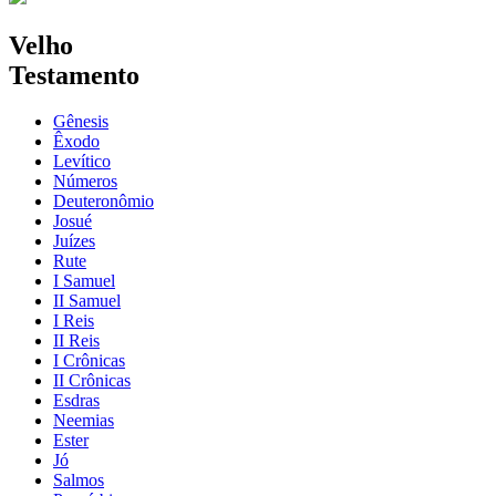
Velho
Testamento
Gênesis
Êxodo
Levítico
Números
Deuteronômio
Josué
Juízes
Rute
I Samuel
II Samuel
I Reis
II Reis
I Crônicas
II Crônicas
Esdras
Neemias
Ester
Jó
Salmos