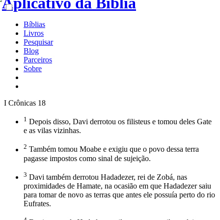
Bíblias
Livros
Pesquisar
Blog
Parceiros
Sobre
I Crônicas 18
1
Depois disso, Davi derrotou os filisteus e tomou deles Gate
e as vilas vizinhas.
2
Também tomou Moabe e exigiu que o povo dessa terra
pagasse impostos como sinal de sujeição.
3
Davi também derrotou Hadadezer, rei de Zobá, nas
proximidades de Hamate, na ocasião em que Hadadezer saiu
para tomar de novo as terras que antes ele possuía perto do rio
Eufrates.
4