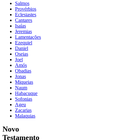
Salmos
Provérbios
Eclesiastes
Cantares
Isaías
Jeremias
Lamentações
Ezequiel
Daniel
Oseias
Joel
Amós
Obadias
Jonas
Miqueias
Naum
Habacuque
Sofonias
Ageu
Zacarias
Malaquias
Novo
Testamento