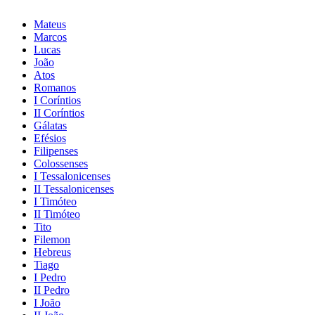
Mateus
Marcos
Lucas
João
Atos
Romanos
I Coríntios
II Coríntios
Gálatas
Efésios
Filipenses
Colossenses
I Tessalonicenses
II Tessalonicenses
I Timóteo
II Timóteo
Tito
Filemon
Hebreus
Tiago
I Pedro
II Pedro
I João