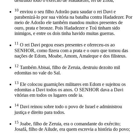
destruído todo o exército de Hadadezer, rei de Zobá,
10
enviou o seu filho Adorão para saudar o rei Davi e
parabenizá-lo por sua vitória na batalha contra Hadadezer. Por
meio de Adorão ele também mandou muitos presentes de
ouro, prata e bronze. Pois Hadadezer e Toú tinham sido
inimigos, e entre os dois tinha havido muitas guerras.
11
O rei Davi pegou esses presentes e ofereceu-os ao
SENHOR, como fizera com a prata e o ouro que tomou das
nações de Edom, Moabe, Amom, Amaleque e dos filisteus.
12
Também Abisai, filho de Zeruia, destruiu dezoito mil
edomitas no vale do Sal.
13
Ele colocou guarnições militares em Edom e sujeitou os
edomitas a Davi todos os anos. O SENHOR dava a Davi
vitórias em todos os lugares onde ia.
14
Davi reinou sobre todo o povo de Israel e administrou
justiça e direito para todos.
15
Joabe, filho de Zeruia, era o comandante do exército;
Josafá, filho de Ailude, era quem escrevia a história do povo;