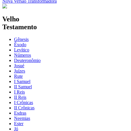
Nova Versão Transformadora
Velho
Testamento
Gênesis
Êxodo
Levítico
Números
Deuteronômio
Josué
Juízes
Rute
I Samuel
II Samuel
I Reis
II Reis
I Crônicas
II Crônicas
Esdras
Neemias
Ester
Jó