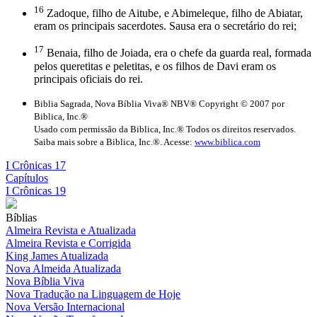
16
Zadoque, filho de Aitube, e Abimeleque, filho de Abiatar,
eram os principais sacerdotes. Sausa era o secretário do rei;
17
Benaia, filho de Joiada, era o chefe da guarda real, formada
pelos queretitas e peletitas, e os filhos de Davi eram os
principais oficiais do rei.
Biblia Sagrada, Nova Bíblia Viva® NBV® Copyright © 2007 por
Biblica, Inc.®
Usado com permissão da Biblica, Inc.® Todos os direitos reservados.
Saiba mais sobre a Biblica, Inc.®. Acesse:
www.biblica.com
I Crônicas 17
Capítulos
I Crônicas 19
Bíblias
Almeira Revista e Atualizada
Almeira Revista e Corrigida
King James Atualizada
Nova Almeida Atualizada
Nova Bíblia Viva
Nova Tradução na Linguagem de Hoje
Nova Versão Internacional