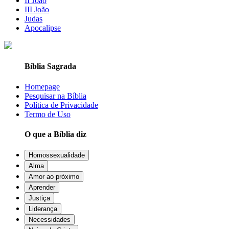
II João
III João
Judas
Apocalipse
Bíblia Sagrada
Homepage
Pesquisar na Bíblia
Política de Privacidade
Termo de Uso
O que a Bíblia diz
Homossexualidade
Alma
Amor ao próximo
Aprender
Justiça
Liderança
Necessidades