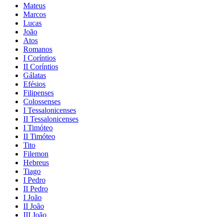
Mateus
Marcos
Lucas
João
Atos
Romanos
I Coríntios
II Coríntios
Gálatas
Efésios
Filipenses
Colossenses
I Tessalonicenses
II Tessalonicenses
I Timóteo
II Timóteo
Tito
Filemon
Hebreus
Tiago
I Pedro
II Pedro
I João
II João
III João