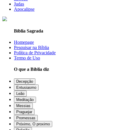
Judas
Apocalipse
Bíblia Sagrada
Homepage
Pesquisar na Bíblia
Política de Privacidade
Termo de Uso
O que a Bíblia diz
Decepção
Entusiasmo
Leão
Meditação
Messias
Praguejar
Promessas
Próximo, O proximo