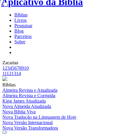
Bíblias
Livros
Pesquisar
Blog
Parceiros
Sobre
Zacarias
1
2
3
4
5
6
7
8
9
10
11
12
13
14
Bíblias
Almeira Revista e Atualizada
Almeira Revista e Corrigida
King James Atualizada
Nova Almeida Atualizada
Nova Bíblia Viva
Nova Tradução na Linguagem de Hoje
Nova Versão Internacional
Nova Versão Transformadora