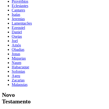
Provérbios
Eclesiastes
Cantares
Isaías
Jeremias
Lamentações
Ezequiel
Daniel
Oseias
Joel
Amós
Obadias
Jonas
Miqueias
Naum
Habacuque
Sofonias
Ageu
Zacarias
Malaquias
Novo
Testamento