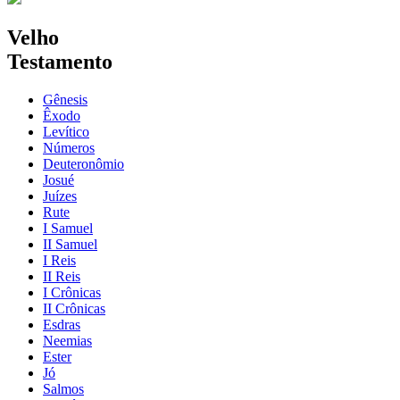
Velho
Testamento
Gênesis
Êxodo
Levítico
Números
Deuteronômio
Josué
Juízes
Rute
I Samuel
II Samuel
I Reis
II Reis
I Crônicas
II Crônicas
Esdras
Neemias
Ester
Jó
Salmos