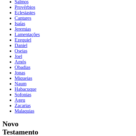
Salmos
Provérbios
Eclesiastes
Cantares
Isaías
Jeremias
Lamentações
Ezequiel
Daniel
Oseias
Joel
Amós
Obadias
Jonas
Miqueias
Naum
Habacuque
Sofonias
Ageu
Zacarias
Malaquias
Novo
Testamento