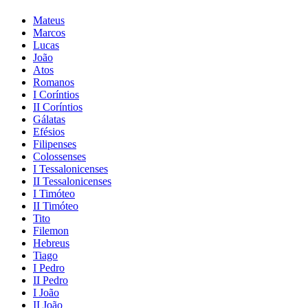
Mateus
Marcos
Lucas
João
Atos
Romanos
I Coríntios
II Coríntios
Gálatas
Efésios
Filipenses
Colossenses
I Tessalonicenses
II Tessalonicenses
I Timóteo
II Timóteo
Tito
Filemon
Hebreus
Tiago
I Pedro
II Pedro
I João
II João