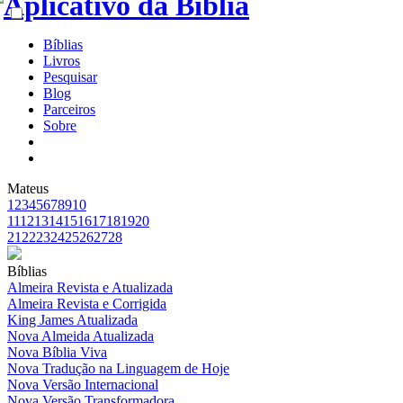
Bíblias
Livros
Pesquisar
Blog
Parceiros
Sobre
Mateus
1
2
3
4
5
6
7
8
9
10
11
12
13
14
15
16
17
18
19
20
21
22
23
24
25
26
27
28
Bíblias
Almeira Revista e Atualizada
Almeira Revista e Corrigida
King James Atualizada
Nova Almeida Atualizada
Nova Bíblia Viva
Nova Tradução na Linguagem de Hoje
Nova Versão Internacional
Nova Versão Transformadora