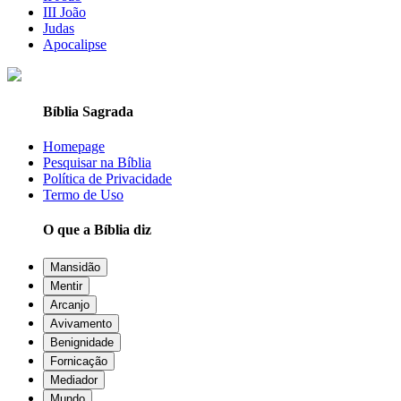
III João
Judas
Apocalipse
Bíblia Sagrada
Homepage
Pesquisar na Bíblia
Política de Privacidade
Termo de Uso
O que a Bíblia diz
Mansidão
Mentir
Arcanjo
Avivamento
Benignidade
Fornicação
Mediador
Mundo