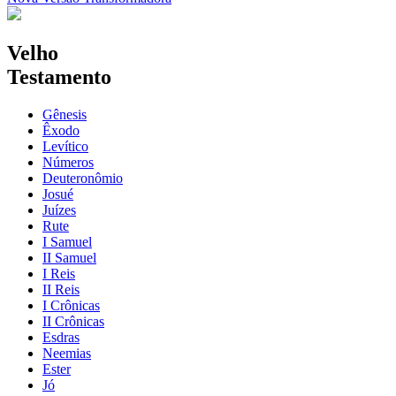
Velho
Testamento
Gênesis
Êxodo
Levítico
Números
Deuteronômio
Josué
Juízes
Rute
I Samuel
II Samuel
I Reis
II Reis
I Crônicas
II Crônicas
Esdras
Neemias
Ester
Jó