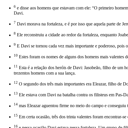
6
e disse aos homens que estavam com ele: “O primeiro homem qu
Davi.
7
Davi morava na fortaleza, e é por isso que aquela parte de J
8
Ele reconstruiu a cidade ao redor da fortaleza, enquanto Joabe
9
E Davi se tornou cada vez mais importante e poderoso, pois
10
Estes foram os nomes de alguns dos homens mais valentes d
11
Esta é a relação dos heróis de Davi: Jasobeão, filho de um
trezentos homens com a sua lança.
12
O segundo dos três mais importantes era Eleazar, filho de D
13
Ele estava com Davi na batalha contra os filisteus em Pas-D
14
mas Eleazar aguentou firme no meio do campo e conseguiu to
15
Em certa ocasião, três dos trinta valentes foram encontrar-s
16
e nessa ocasião Davi estava nessa fortaleza. Um grupo de fi