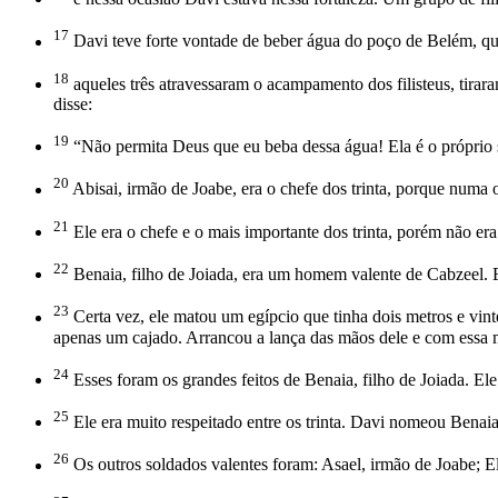
17
Davi teve forte vontade de beber água do poço de Belém, que
18
aqueles três atravessaram o acampamento dos filisteus, tir
disse:
19
“Não permita Deus que eu beba dessa água! Ela é o próprio s
20
Abisai, irmão de Joabe, era o chefe dos trinta, porque numa
21
Ele era o chefe e o mais importante dos trinta, porém não era
22
Benaia, filho de Joiada, era um homem valente de Cabzeel.
23
Certa vez, ele matou um egípcio que tinha dois metros e vint
apenas um cajado. Arrancou a lança das mãos dele e com ess
24
Esses foram os grandes feitos de Benaia, filho de Joiada. Ele
25
Ele era muito respeitado entre os trinta. Davi nomeou Benaia
26
Os outros soldados valentes foram: Asael, irmão de Joabe; E