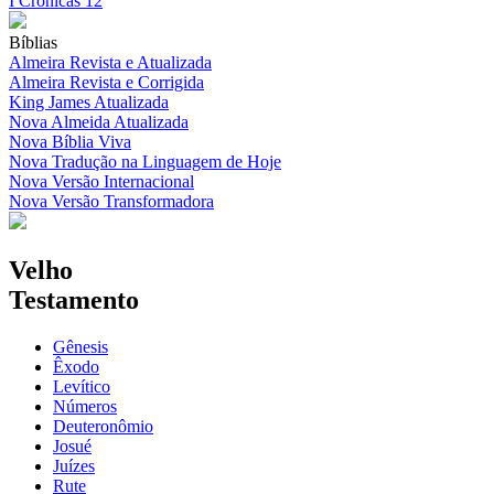
I Crônicas 12
Bíblias
Almeira Revista e Atualizada
Almeira Revista e Corrigida
King James Atualizada
Nova Almeida Atualizada
Nova Bíblia Viva
Nova Tradução na Linguagem de Hoje
Nova Versão Internacional
Nova Versão Transformadora
Velho
Testamento
Gênesis
Êxodo
Levítico
Números
Deuteronômio
Josué
Juízes
Rute