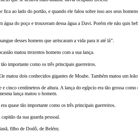
 fica ao lado do portão, e quando ele falou sobre isso aos seus homens
aram água do poço e trouxeram dessa água a Davi. Porém ele não quis
angue desses homens que arriscaram a vida para ir até lá”.
 ocasião matou trezentos homens com a sua lança.
 tão importante como os três principais guerreiros.
 Ele matou dois conhecidos gigantes de Moabe. Também matou um leão
e e cinco centímetros de altura. A lança do egípcio era tão grossa com
a mesma lança matou o homem.
 era quase tão importante como os três principais guerreiros.
 capitão da sua guarda pessoal.
lanã, filho de Dodô, de Belém;