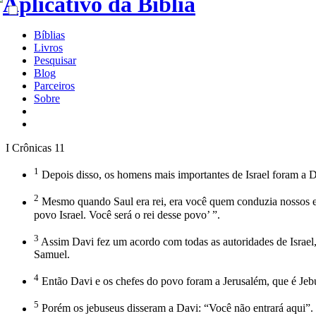
Bíblias
Livros
Pesquisar
Blog
Parceiros
Sobre
I Crônicas 11
1
Depois disso, os homens mais importantes de Israel foram a
2
Mesmo quando Saul era rei, era você quem conduzia nossos exé
povo Israel. Você será o rei desse povo’ ”.
3
Assim Davi fez um acordo com todas as autoridades de Israe
Samuel.
4
Então Davi e os chefes do povo foram a Jerusalém, que é Je
5
Porém os jebuseus disseram a Davi: “Você não entrará aqui”.