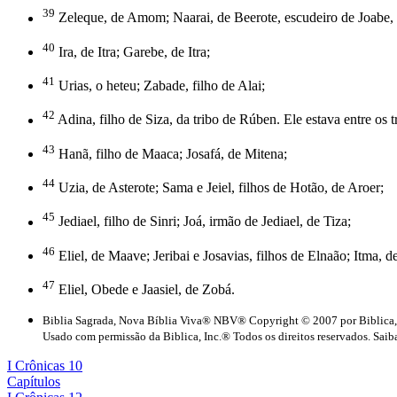
39
Zeleque, de Amom; Naarai, de Beerote, escudeiro de Joabe, f
40
Ira, de Itra; Garebe, de Itra;
41
Urias, o heteu; Zabade, filho de Alai;
42
Adina, filho de Siza, da tribo de Rúben. Ele estava entre os 
43
Hanã, filho de Maaca; Josafá, de Mitena;
44
Uzia, de Asterote; Sama e Jeiel, filhos de Hotão, de Aroer;
45
Jediael, filho de Sinri; Joá, irmão de Jediael, de Tiza;
46
Eliel, de Maave; Jeribai e Josavias, filhos de Elnaão; Itma, 
47
Eliel, Obede e Jaasiel, de Zobá.
Biblia Sagrada, Nova Bíblia Viva® NBV® Copyright © 2007 por Biblica,
Usado com permissão da Biblica, Inc.® Todos os direitos reservados. Saiba
I Crônicas 10
Capítulos