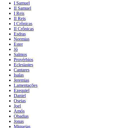
I Samuel
II Samuel
I Reis
II Reis
I Crônicas
II Crônicas
Esdras
Neemias
Ester
Jó
Salmos
Provérbios
Eclesiastes
Cantares
Isaías
Jeremias
Lamentações
Ezequiel
Daniel
Oseias
Joel
Amós
Obadias
Jonas
Miqueias