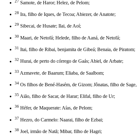
27
Samote, de Haror; Helez, de Pelom;
28
Ira, filho de Iques, de Tecoa; Abiezer, de Anatote;
29
Sibecai, de Husate; Ilai, de Aoí;
30
Maari, de Netofá; Helede, filho de Aaná, de Netofá;
31
Itai, filho de Ribai, benjamita de Gibeá; Benaia, de Piratom;
32
Hurai, de perto do córrego de Gaás; Abiel, de Arbate;
33
Azmavete, de Baarum; Eliaba, de Saalbom;
34
Os filhos de Bené-Hasém, de Gizom; Jônatas, filho de Sage,
35
Aião, filho de Sacar, de Harar; Elifal, filho de Ur;
36
Héfer, de Maquerate: Aías, de Pelom;
37
Hezro, do Carmelo: Naarai, filho de Ezbai;
38
Joel, irmão de Natã; Mibar, filho de Hagri;