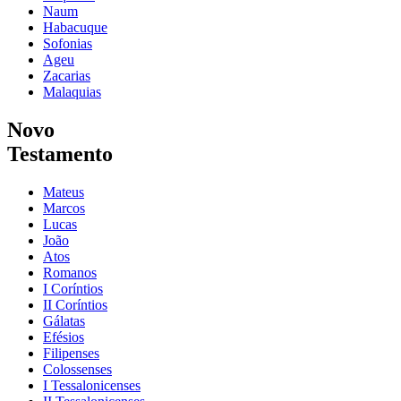
Naum
Habacuque
Sofonias
Ageu
Zacarias
Malaquias
Novo
Testamento
Mateus
Marcos
Lucas
João
Atos
Romanos
I Coríntios
II Coríntios
Gálatas
Efésios
Filipenses
Colossenses
I Tessalonicenses