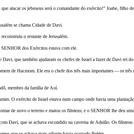
e atacar os jebuseus será o comandante do exército!” Joabe, filho de 
erusalém se chama Cidade de Davi.
 reconstruiu o restante de Jerusalém.
 o SENHOR dos Exércitos estava com ele.
e Davi, que também ajudaram os chefes de Israel a fazer de Davi rei
 homem de Hacmom. Ele era o chefe dos três mais importantes — os três
odô, membro da família de Aoí.
amim. O exército de Israel estava num campo onde havia uma plantação
mar de novo o terreno e matou os filisteus; e o SENHOR lhe deu uma 
e com Davi, que se achava escondido na caverna de Adulão. Os filisteu
listeus que se achava mais adiante havia ocupado Belém.