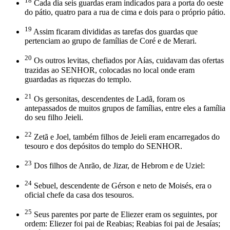
18
Cada dia seis guardas eram indicados para a porta do oeste
do pátio, quatro para a rua de cima e dois para o próprio pátio.
19
Assim ficaram divididas as tarefas dos guardas que
pertenciam ao grupo de famílias de Coré e de Merari.
20
Os outros levitas, chefiados por Aías, cuidavam das ofertas
trazidas ao SENHOR, colocadas no local onde eram
guardadas as riquezas do templo.
21
Os gersonitas, descendentes de Ladã, foram os
antepassados de muitos grupos de famílias, entre eles a família
do seu filho Jeieli.
22
Zetã e Joel, também filhos de Jeieli eram encarregados do
tesouro e dos depósitos do templo do SENHOR.
23
Dos filhos de Anrão, de Jizar, de Hebrom e de Uziel:
24
Sebuel, descendente de Gérson e neto de Moisés, era o
oficial chefe da casa dos tesouros.
25
Seus parentes por parte de Eliezer eram os seguintes, por
ordem: Eliezer foi pai de Reabias; Reabias foi pai de Jesaías;