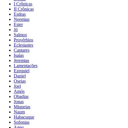
I Crônicas
II Crônicas
Esdras
Neemias
Ester
Jó
Salmos
Provérbios
Eclesiastes
Cantares
Isaías
Jeremias
Lamentações
Ezequiel
Daniel
Oseias
Joel
Amós
Obadias
Jonas
Miqueias
Naum
Habacuque
Sofonias
Ageu