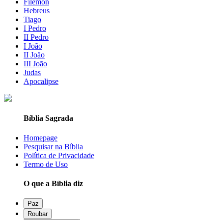
Filemon
Hebreus
Tiago
I Pedro
II Pedro
I João
II João
III João
Judas
Apocalipse
Bíblia Sagrada
Homepage
Pesquisar na Bíblia
Política de Privacidade
Termo de Uso
O que a Bíblia diz
Paz
Roubar