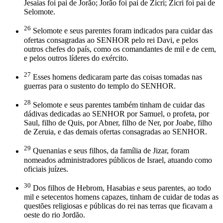
Jesaías foi pai de Jorão; Jorão foi pai de Zicri; Zicri foi pai de
Selomote.
26
Selomote e seus parentes foram indicados para cuidar das
ofertas consagradas ao SENHOR pelo rei Davi, e pelos
outros chefes do país, como os comandantes de mil e de cem,
e pelos outros líderes do exército.
27
Esses homens dedicaram parte das coisas tomadas nas
guerras para o sustento do templo do SENHOR.
28
Selomote e seus parentes também tinham de cuidar das
dádivas dedicadas ao SENHOR por Samuel, o profeta, por
Saul, filho de Quis, por Abner, filho de Ner, por Joabe, filho
de Zeruia, e das demais ofertas consagradas ao SENHOR.
29
Quenanias e seus filhos, da família de Jizar, foram
nomeados administradores públicos de Israel, atuando como
oficiais juízes.
30
Dos filhos de Hebrom, Hasabias e seus parentes, ao todo
mil e setecentos homens capazes, tinham de cuidar de todas as
questões religiosas e públicas do rei nas terras que ficavam a
oeste do rio Jordão.