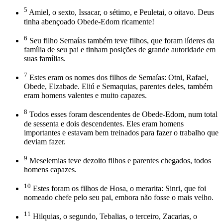
5
Amiel, o sexto, Issacar, o sétimo, e Peuletai, o oitavo. Deus
tinha abençoado Obede-Edom ricamente!
6
Seu filho Semaías também teve filhos, que foram líderes da
família de seu pai e tinham posições de grande autoridade em
suas famílias.
7
Estes eram os nomes dos filhos de Semaías: Otni, Rafael,
Obede, Elzabade. Eliú e Semaquias, parentes deles, também
eram homens valentes e muito capazes.
8
Todos esses foram descendentes de Obede-Edom, num total
de sessenta e dois descendentes. Eles eram homens
importantes e estavam bem treinados para fazer o trabalho que
deviam fazer.
9
Meselemias teve dezoito filhos e parentes chegados, todos
homens capazes.
10
Estes foram os filhos de Hosa, o merarita: Sinri, que foi
nomeado chefe pelo seu pai, embora não fosse o mais velho.
11
Hilquias, o segundo, Tebalias, o terceiro, Zacarias, o