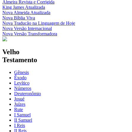
Almeira Revista e Corrigida
King James Atualizada
Nova Almeida Atualizada
Nova Bíblia Viva
Nova Tradução na Linguagem de Hoje
Nova Versão Internacional
Nova Versão Transformadora
Velho
Testamento
Gênesis
Êxodo
Levítico
Números
Deuteronômio
Josué
Juízes
Rute
I Samuel
II Samuel
I Reis
II Reis