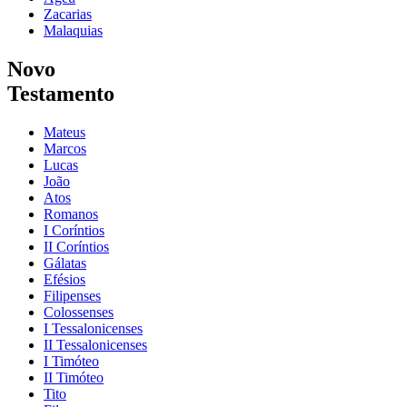
Zacarias
Malaquias
Novo
Testamento
Mateus
Marcos
Lucas
João
Atos
Romanos
I Coríntios
II Coríntios
Gálatas
Efésios
Filipenses
Colossenses
I Tessalonicenses
II Tessalonicenses
I Timóteo
II Timóteo
Tito