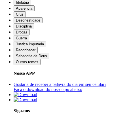
Idolatria
Aparência
Cruz
Desonestidade
Disciplina
Drogas
Guerra
Justiça imputada
Reconhecer
Sabedoria de Deus
Outros temas
Nosso APP
Gostaria de receber a palavra do dia em seu celular?
Faça o download do nosso app abaixo
Siga-nos