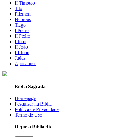
II Timóteo
Tito
Filemon
Hebreus
Tiago
I Pedro
II Pedro
I João
II João
III João
Judas
Apocalipse
Bíblia Sagrada
Homepage
Pesquisar na Bíblia
Política de Privacidade
Termo de Uso
O que a Bíblia diz