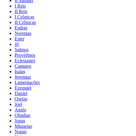
II Samuel
I Reis
II Reis
I Crônicas
II Crônicas
Esdras
Neemias
Ester
Jó
Salmos
Provérbios
Eclesiastes
Cantares
Isaías
Jeremias
Lamentações
Ezequiel
Daniel
Oseias
Joel
Amós
Obadias
Jonas
Miqueias
Naum