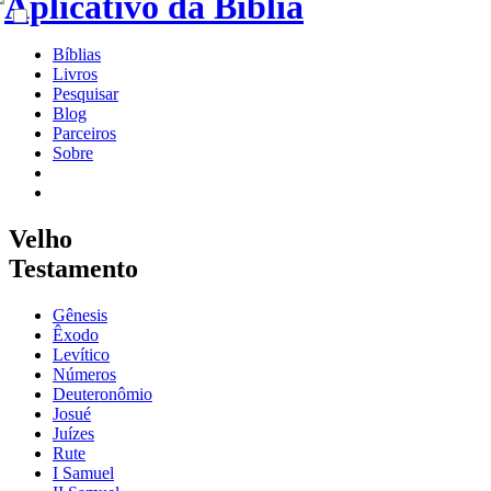
Bíblias
Livros
Pesquisar
Blog
Parceiros
Sobre
Velho
Testamento
Gênesis
Êxodo
Levítico
Números
Deuteronômio
Josué
Juízes
Rute
I Samuel