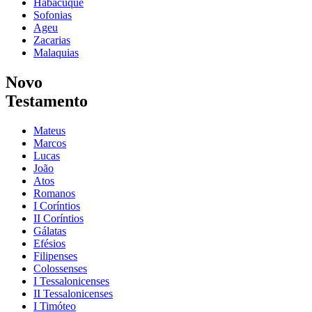
Habacuque
Sofonias
Ageu
Zacarias
Malaquias
Novo
Testamento
Mateus
Marcos
Lucas
João
Atos
Romanos
I Coríntios
II Coríntios
Gálatas
Efésios
Filipenses
Colossenses
I Tessalonicenses
II Tessalonicenses
I Timóteo