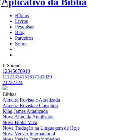
Bíblias
Livros
Pesquisar
Blog
Parceiros
Sobre
II Samuel
1
2
3
4
5
6
7
8
9
10
11
12
13
14
15
16
17
18
19
20
21
22
23
24
Bíblias
Almeira Revista e Atualizada
Almeira Revista e Corrigida
King James Atualizada
Nova Almeida Atualizada
Nova Bíblia Viva
Nova Tradução na Linguagem de Hoje
Nova Versão Internacional
Nova Versão Transformadora