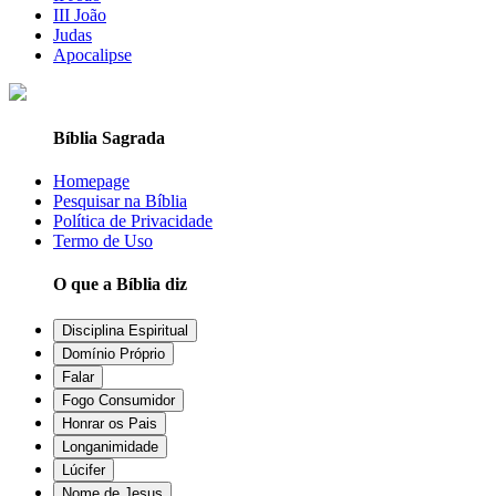
III João
Judas
Apocalipse
Bíblia Sagrada
Homepage
Pesquisar na Bíblia
Política de Privacidade
Termo de Uso
O que a Bíblia diz
Disciplina Espiritual
Domínio Próprio
Falar
Fogo Consumidor
Honrar os Pais
Longanimidade
Lúcifer
Nome de Jesus