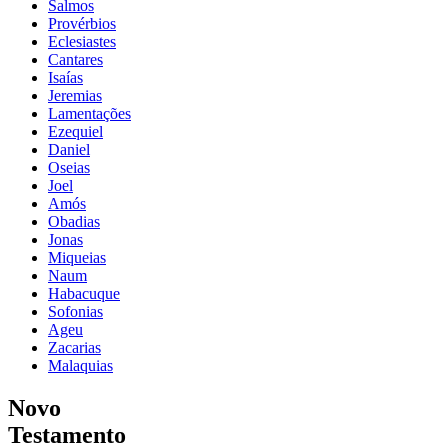
Salmos
Provérbios
Eclesiastes
Cantares
Isaías
Jeremias
Lamentações
Ezequiel
Daniel
Oseias
Joel
Amós
Obadias
Jonas
Miqueias
Naum
Habacuque
Sofonias
Ageu
Zacarias
Malaquias
Novo
Testamento