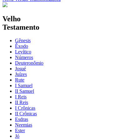
Velho
Testamento
Gênesis
Êxodo
Levítico
Números
Deuteronômio
Josué
Juízes
Rute
I Samuel
II Samuel
I Reis
II Reis
I Crônicas
II Crônicas
Esdras
Neemias
Ester
Jó