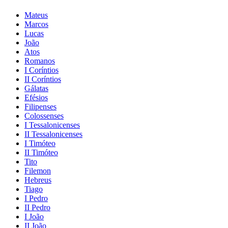
Mateus
Marcos
Lucas
João
Atos
Romanos
I Coríntios
II Coríntios
Gálatas
Efésios
Filipenses
Colossenses
I Tessalonicenses
II Tessalonicenses
I Timóteo
II Timóteo
Tito
Filemon
Hebreus
Tiago
I Pedro
II Pedro
I João
II João