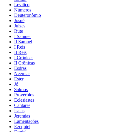
Levítico
Números
Deuteronômio
Josué
Juízes
Rute
I Samuel
II Samuel
I Reis
II Reis
I Crônicas
II Crônicas
Esdras
Neemias
Ester
Jó
Salmos
Provérbios
Eclesiastes
Cantares
Isaías
Jeremias
Lamentações
Ezequiel
Daniel