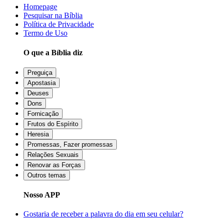
Homepage
Pesquisar na Bíblia
Política de Privacidade
Termo de Uso
O que a Bíblia diz
Preguiça
Apostasia
Deuses
Dons
Fornicação
Frutos do Espírito
Heresia
Promessas, Fazer promessas
Relações Sexuais
Renovar as Forças
Outros temas
Nosso APP
Gostaria de receber a palavra do dia em seu celular?