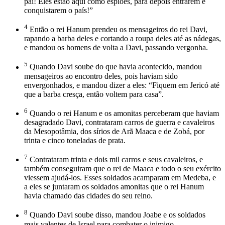
pai! Eles estão aqui como espiões, para depois entrarem e
conquistarem o país!”
4
Então o rei Hanum prendeu os mensageiros do rei Davi,
rapando a barba deles e cortando a roupa deles até as nádegas,
e mandou os homens de volta a Davi, passando vergonha.
5
Quando Davi soube do que havia acontecido, mandou
mensageiros ao encontro deles, pois haviam sido
envergonhados, e mandou dizer a eles: “Fiquem em Jericó até
que a barba cresça, então voltem para casa”.
6
Quando o rei Hanum e os amonitas perceberam que haviam
desagradado Davi, contrataram carros de guerra e cavaleiros
da Mesopotâmia, dos sírios de Arã Maaca e de Zobá, por
trinta e cinco toneladas de prata.
7
Contrataram trinta e dois mil carros e seus cavaleiros, e
também conseguiram que o rei de Maaca e todo o seu exército
viessem ajudá-los. Esses soldados acamparam em Medeba, e
a eles se juntaram os soldados amonitas que o rei Hanum
havia chamado das cidades do seu reino.
8
Quando Davi soube disso, mandou Joabe e os soldados
mais valentes de Israel para combater o inimigo.