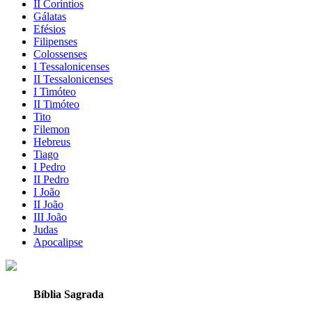
II Coríntios
Gálatas
Efésios
Filipenses
Colossenses
I Tessalonicenses
II Tessalonicenses
I Timóteo
II Timóteo
Tito
Filemon
Hebreus
Tiago
I Pedro
II Pedro
I João
II João
III João
Judas
Apocalipse
Bíblia Sagrada