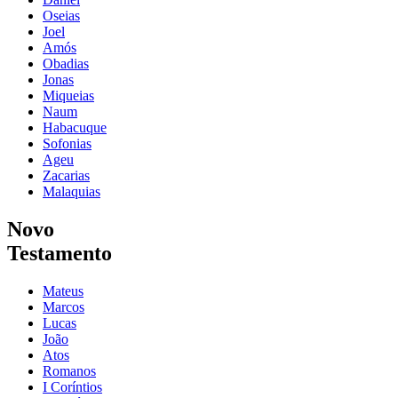
Oseias
Joel
Amós
Obadias
Jonas
Miqueias
Naum
Habacuque
Sofonias
Ageu
Zacarias
Malaquias
Novo
Testamento
Mateus
Marcos
Lucas
João
Atos
Romanos
I Coríntios