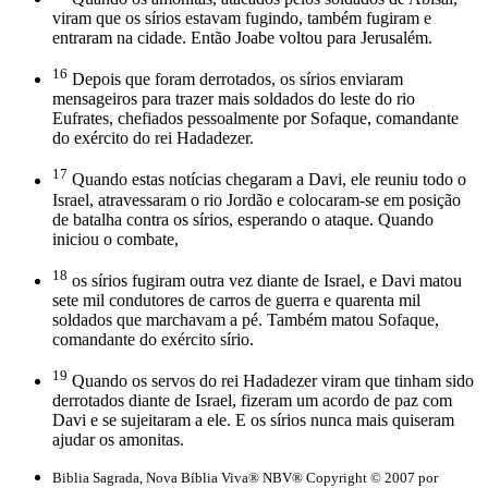
viram que os sírios estavam fugindo, também fugiram e
entraram na cidade. Então Joabe voltou para Jerusalém.
16
Depois que foram derrotados, os sírios enviaram
mensageiros para trazer mais soldados do leste do rio
Eufrates, chefiados pessoalmente por Sofaque, comandante
do exército do rei Hadadezer.
17
Quando estas notícias chegaram a Davi, ele reuniu todo o
Israel, atravessaram o rio Jordão e colocaram-se em posição
de batalha contra os sírios, esperando o ataque. Quando
iniciou o combate,
18
os sírios fugiram outra vez diante de Israel, e Davi matou
sete mil condutores de carros de guerra e quarenta mil
soldados que marchavam a pé. Também matou Sofaque,
comandante do exército sírio.
19
Quando os servos do rei Hadadezer viram que tinham sido
derrotados diante de Israel, fizeram um acordo de paz com
Davi e se sujeitaram a ele. E os sírios nunca mais quiseram
ajudar os amonitas.
Biblia Sagrada, Nova Bíblia Viva® NBV® Copyright © 2007 por