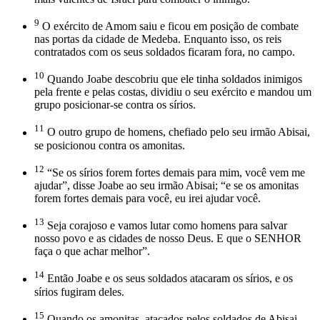
9
O exército de Amom saiu e ficou em posição de combate
nas portas da cidade de Medeba. Enquanto isso, os reis
contratados com os seus soldados ficaram fora, no campo.
10
Quando Joabe descobriu que ele tinha soldados inimigos
pela frente e pelas costas, dividiu o seu exército e mandou um
grupo posicionar-se contra os sírios.
11
O outro grupo de homens, chefiado pelo seu irmão Abisai,
se posicionou contra os amonitas.
12
“Se os sírios forem fortes demais para mim, você vem me
ajudar”, disse Joabe ao seu irmão Abisai; “e se os amonitas
forem fortes demais para você, eu irei ajudar você.
13
Seja corajoso e vamos lutar como homens para salvar
nosso povo e as cidades de nosso Deus. E que o SENHOR
faça o que achar melhor”.
14
Então Joabe e os seus soldados atacaram os sírios, e os
sírios fugiram deles.
15
Quando os amonitas, atacados pelos soldados de Abisai,