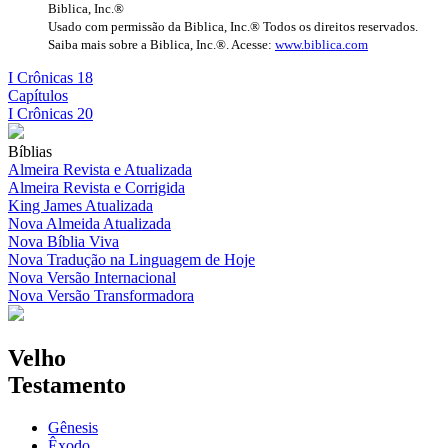
Biblica, Inc.®
Usado com permissão da Biblica, Inc.® Todos os direitos reservados.
Saiba mais sobre a Biblica, Inc.®. Acesse:
www.biblica.com
I Crônicas 18
Capítulos
I Crônicas 20
Bíblias
Almeira Revista e Atualizada
Almeira Revista e Corrigida
King James Atualizada
Nova Almeida Atualizada
Nova Bíblia Viva
Nova Tradução na Linguagem de Hoje
Nova Versão Internacional
Nova Versão Transformadora
Velho
Testamento
Gênesis
Êxodo