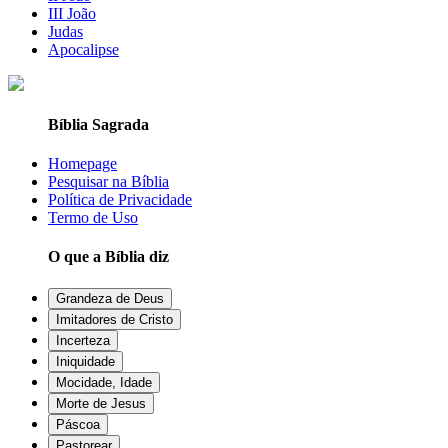
III João
Judas
Apocalipse
Bíblia Sagrada
Homepage
Pesquisar na Bíblia
Política de Privacidade
Termo de Uso
O que a Bíblia diz
Grandeza de Deus
Imitadores de Cristo
Incerteza
Iniquidade
Mocidade, Idade
Morte de Jesus
Páscoa
Pastorear