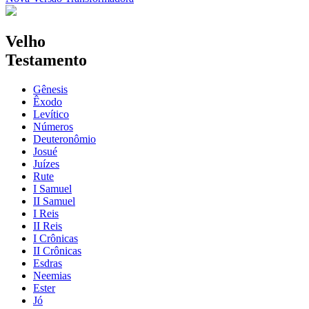
Velho
Testamento
Gênesis
Êxodo
Levítico
Números
Deuteronômio
Josué
Juízes
Rute
I Samuel
II Samuel
I Reis
II Reis
I Crônicas
II Crônicas
Esdras
Neemias
Ester
Jó