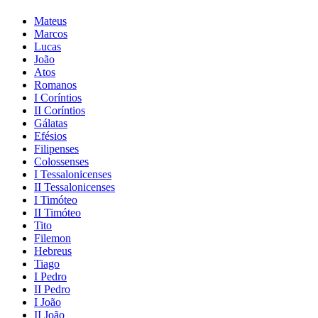
Mateus
Marcos
Lucas
João
Atos
Romanos
I Coríntios
II Coríntios
Gálatas
Efésios
Filipenses
Colossenses
I Tessalonicenses
II Tessalonicenses
I Timóteo
II Timóteo
Tito
Filemon
Hebreus
Tiago
I Pedro
II Pedro
I João
II João