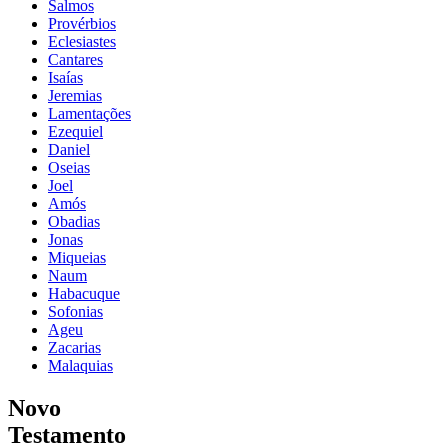
Salmos
Provérbios
Eclesiastes
Cantares
Isaías
Jeremias
Lamentações
Ezequiel
Daniel
Oseias
Joel
Amós
Obadias
Jonas
Miqueias
Naum
Habacuque
Sofonias
Ageu
Zacarias
Malaquias
Novo
Testamento