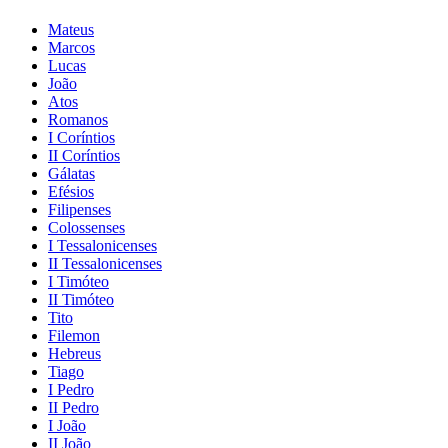
Mateus
Marcos
Lucas
João
Atos
Romanos
I Coríntios
II Coríntios
Gálatas
Efésios
Filipenses
Colossenses
I Tessalonicenses
II Tessalonicenses
I Timóteo
II Timóteo
Tito
Filemon
Hebreus
Tiago
I Pedro
II Pedro
I João
II João