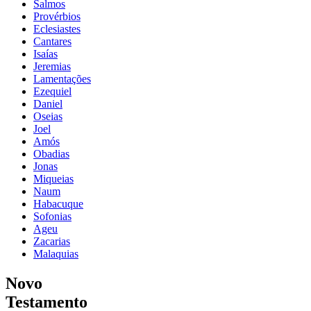
Salmos
Provérbios
Eclesiastes
Cantares
Isaías
Jeremias
Lamentações
Ezequiel
Daniel
Oseias
Joel
Amós
Obadias
Jonas
Miqueias
Naum
Habacuque
Sofonias
Ageu
Zacarias
Malaquias
Novo
Testamento