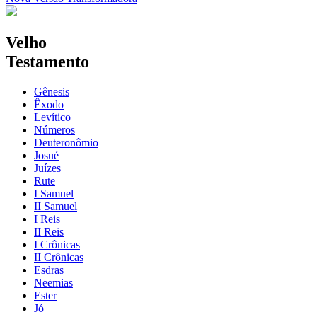
Velho
Testamento
Gênesis
Êxodo
Levítico
Números
Deuteronômio
Josué
Juízes
Rute
I Samuel
II Samuel
I Reis
II Reis
I Crônicas
II Crônicas
Esdras
Neemias
Ester
Jó