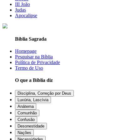
III João
Judas
Apocalipse
Bíblia Sagrada
Homepage
Pesquisar na Bíblia
Política de Privacidade
Termo de Uso
O que a Bíblia diz
Disciplina, Correção por Deus
Luxúria, Lascívia
Anátema
Comunhão
Confusão
Desonestidade
Nações
Necessidades