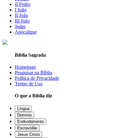
II Pedro
I João
II João
III João
Judas
Apocalipse
Bíblia Sagrada
Homepage
Pesquisar na Bíblia
Política de Privacidade
Termo de Uso
O que a Bíblia diz
Língua
Dominio
Endividamento
Escravidão
Jesus Cristo