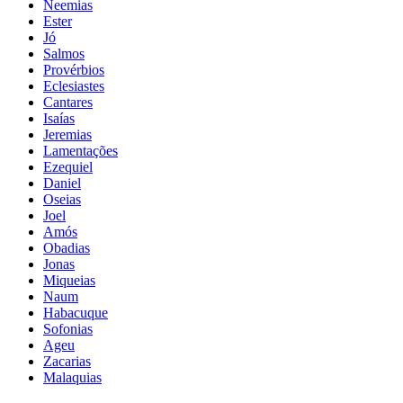
Neemias
Ester
Jó
Salmos
Provérbios
Eclesiastes
Cantares
Isaías
Jeremias
Lamentações
Ezequiel
Daniel
Oseias
Joel
Amós
Obadias
Jonas
Miqueias
Naum
Habacuque
Sofonias
Ageu
Zacarias
Malaquias