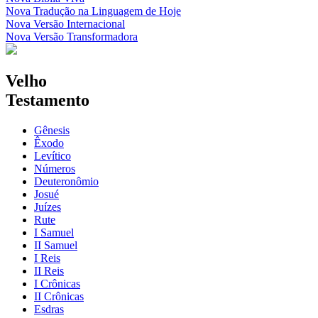
Nova Tradução na Linguagem de Hoje
Nova Versão Internacional
Nova Versão Transformadora
Velho
Testamento
Gênesis
Êxodo
Levítico
Números
Deuteronômio
Josué
Juízes
Rute
I Samuel
II Samuel
I Reis
II Reis
I Crônicas
II Crônicas
Esdras