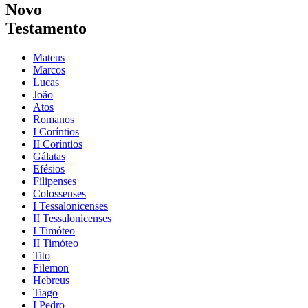
Novo
Testamento
Mateus
Marcos
Lucas
João
Atos
Romanos
I Coríntios
II Coríntios
Gálatas
Efésios
Filipenses
Colossenses
I Tessalonicenses
II Tessalonicenses
I Timóteo
II Timóteo
Tito
Filemon
Hebreus
Tiago
I Pedro