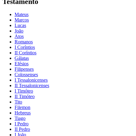
Testamento
Mateus
Marcos
Lucas
João
Atos
Romanos
I Coríntios
II Coríntios
Gálatas
Efésios
Filipenses
Colossenses
I Tessalonicenses
II Tessalonicenses
I Timóteo
II Timóteo
Tito
Filemon
Hebreus
Tiago
I Pedro
II Pedro
I João