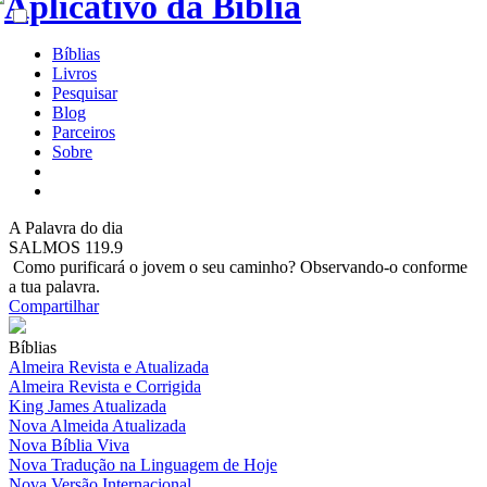
Bíblias
Livros
Pesquisar
Blog
Parceiros
Sobre
A
Palavra do dia
SALMOS 119.9
Como purificará o jovem o seu caminho? Observando-o conforme
a tua palavra.
Compartilhar
Bíblias
Almeira Revista e Atualizada
Almeira Revista e Corrigida
King James Atualizada
Nova Almeida Atualizada
Nova Bíblia Viva
Nova Tradução na Linguagem de Hoje
Nova Versão Internacional