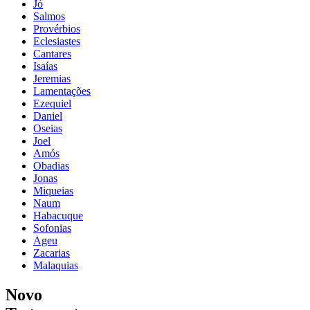
Jó
Salmos
Provérbios
Eclesiastes
Cantares
Isaías
Jeremias
Lamentações
Ezequiel
Daniel
Oseias
Joel
Amós
Obadias
Jonas
Miqueias
Naum
Habacuque
Sofonias
Ageu
Zacarias
Malaquias
Novo