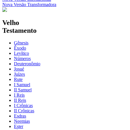
Nova Versão Transformadora
Velho
Testamento
Gênesis
Êxodo
Levítico
Números
Deuteronômio
Josué
Juízes
Rute
I Samuel
II Samuel
I Reis
II Reis
I Crônicas
II Crônicas
Esdras
Neemias
Ester