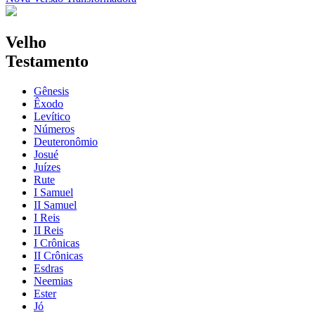
Velho
Testamento
Gênesis
Êxodo
Levítico
Números
Deuteronômio
Josué
Juízes
Rute
I Samuel
II Samuel
I Reis
II Reis
I Crônicas
II Crônicas
Esdras
Neemias
Ester
Jó