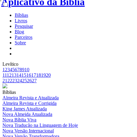
Bíblias
Livros
Pesquisar
Blog
Parceiros
Sobre
Levítico
1
2
3
4
5
6
7
8
9
10
11
12
13
14
15
16
17
18
19
20
21
22
23
24
25
26
27
Bíblias
Almeira Revista e Atualizada
Almeira Revista e Corrigida
King James Atualizada
Nova Almeida Atualizada
Nova Bíblia Viva
Nova Tradução na Linguagem de Hoje
Nova Versão Internacional
Nova Versão Transformadora