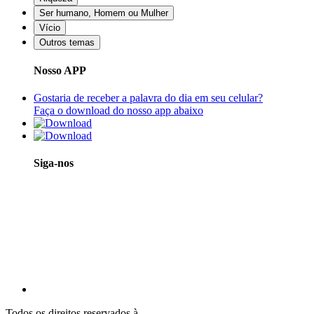
Ser humano, Homem ou Mulher
Vício
Outros temas
Nosso APP
Gostaria de receber a palavra do dia em seu celular?
Faça o download do nosso app abaixo
Siga-nos
Todos os direitos reservados à