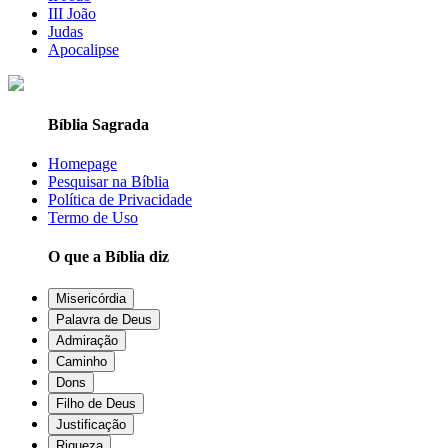
III João
Judas
Apocalipse
Bíblia Sagrada
Homepage
Pesquisar na Bíblia
Política de Privacidade
Termo de Uso
O que a Bíblia diz
Misericórdia
Palavra de Deus
Admiração
Caminho
Dons
Filho de Deus
Justificação
Riqueza