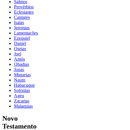
Salmos
Provérbios
Eclesiastes
Cantares
Isaías
Jeremias
Lamentações
Ezequiel
Daniel
Oseias
Joel
Amós
Obadias
Jonas
Miqueias
Naum
Habacuque
Sofonias
Ageu
Zacarias
Malaquias
Novo
Testamento