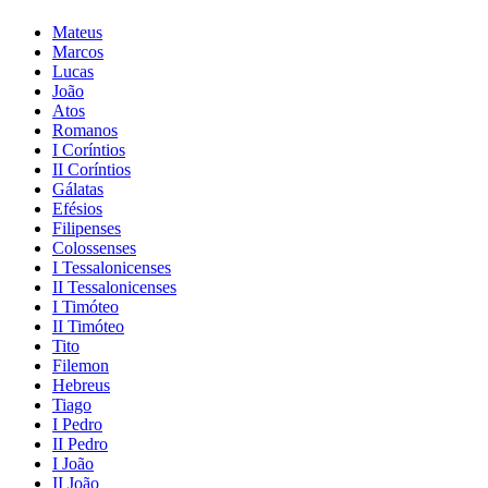
Mateus
Marcos
Lucas
João
Atos
Romanos
I Coríntios
II Coríntios
Gálatas
Efésios
Filipenses
Colossenses
I Tessalonicenses
II Tessalonicenses
I Timóteo
II Timóteo
Tito
Filemon
Hebreus
Tiago
I Pedro
II Pedro
I João
II João