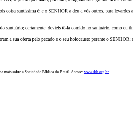
ois coisa santíssima é; e o SENHOR a deu a vós outros, para levardes a
 do santuário; certamente, devíeis tê-la comido no santuário, como eu t
ram a sua oferta pelo pecado e o seu holocausto perante o SENHOR; e t
iba mais sobre a Sociedade Bíblica do Brasil. Acesse:
www.sbb.org.br