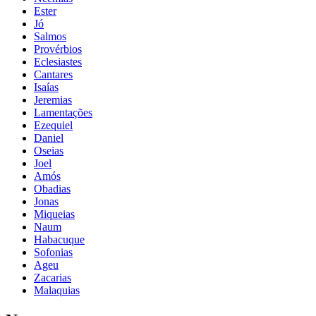
Ester
Jó
Salmos
Provérbios
Eclesiastes
Cantares
Isaías
Jeremias
Lamentações
Ezequiel
Daniel
Oseias
Joel
Amós
Obadias
Jonas
Miqueias
Naum
Habacuque
Sofonias
Ageu
Zacarias
Malaquias