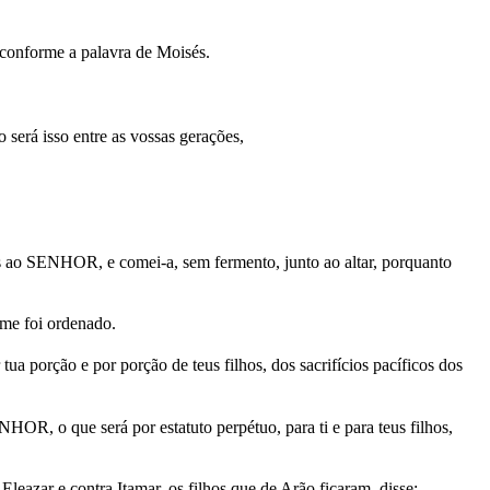
conforme a palavra de Moisés.
 será isso entre as vossas gerações,
das ao SENHOR, e comei-a, sem fermento, junto ao altar, porquanto
 me foi ordenado.
ua porção e por porção de teus filhos, dos sacrifícios pacíficos dos
HOR, o que será por estatuto perpétuo, para ti e para teus filhos,
leazar e contra Itamar, os filhos que de Arão ficaram, disse: