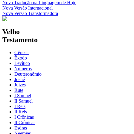
Nova Tradução na Linguagem de Hoje
Nova Versão Internacional
Nova Versão Transformadora
Velho
Testamento
Gênesis
Êxodo
Levítico
Números
Deuteronômio
Josué
Juízes
Rute
I Samuel
II Samuel
I Reis
II Reis
I Crônicas
II Crônicas
Esdras
Neemias