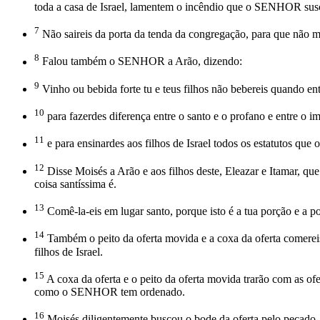
toda a casa de Israel, lamentem o incêndio que o SENHOR susc
7
Não saireis da porta da tenda da congregação, para que não 
8
Falou também o SENHOR a Arão, dizendo:
9
Vinho ou bebida forte tu e teus filhos não bebereis quando ent
10
para fazerdes diferença entre o santo e o profano e entre o 
11
e para ensinardes aos filhos de Israel todos os estatutos q
12
Disse Moisés a Arão e aos filhos deste, Eleazar e Itamar, qu
coisa santíssima é.
13
Comê-la-eis em lugar santo, porque isto é a tua porção e a 
14
Também o peito da oferta movida e a coxa da oferta comereis em
filhos de Israel.
15
A coxa da oferta e o peito da oferta movida trarão com as of
como o SENHOR tem ordenado.
16
Moisés diligentemente buscou o bode da oferta pelo pecado, e