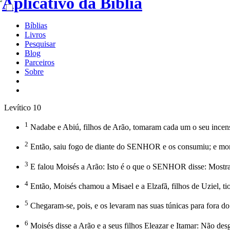
Bíblias
Livros
Pesquisar
Blog
Parceiros
Sobre
Levítico 10
1
Nadabe e Abiú, filhos de Arão, tomaram cada um o seu incensá
2
Então, saiu fogo de diante do SENHOR e os consumiu; e m
3
E falou Moisés a Arão: Isto é o que o SENHOR disse: Mostrar
4
Então, Moisés chamou a Misael e a Elzafã, filhos de Uziel, tio 
5
Chegaram-se, pois, e os levaram nas suas túnicas para fora do 
6
Moisés disse a Arão e a seus filhos Eleazar e Itamar: Não des