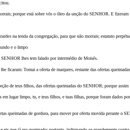
itou.
morrais; porque está sobre vós o óleo da unção do SENHOR. E fizeram 
rardes na tenda da congregação, para que não morrais; estatuto perpétuo
imundo e o limpo
ue o SENHOR lhes tem falado por intermédio de Moisés.
e lhe ficaram: Tomai a oferta de manjares, restante das ofertas queima
porção de teus filhos, das ofertas queimadas do SENHOR; porque assim
 lugar limpo, tu, e teus filhos, e tuas filhas, porque foram dados por t
ertas queimadas de gordura, para mover por oferta movida perante o SEN
 eis que já era queimado; portanto, indignando-se grandemente contra E