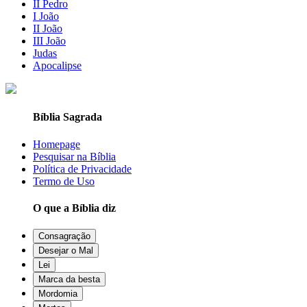
II Pedro
I João
II João
III João
Judas
Apocalipse
Bíblia Sagrada
Homepage
Pesquisar na Bíblia
Política de Privacidade
Termo de Uso
O que a Bíblia diz
Consagração
Desejar o Mal
Lei
Marca da besta
Mordomia