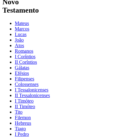
Novo
Testamento
Mateus
Marcos
Lucas
João
Atos
Romanos
I Coríntios
II Coríntios
Gálatas
Efésios
Filipenses
Colossenses
I Tessalonicenses
II Tessalonicenses
I Timóteo
II Timóteo
Tito
Filemon
Hebreus
Tiago
I Pedro