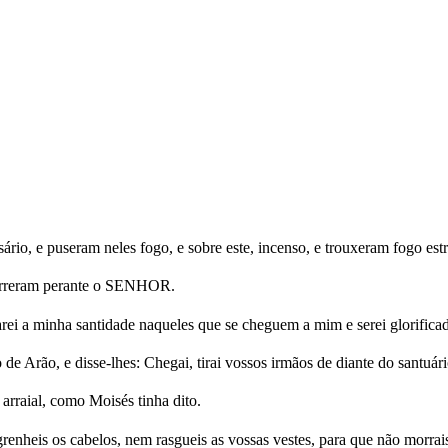
rio, e puseram neles fogo, e sobre este, incenso, e trouxeram fogo e
orreram perante o SENHOR.
ei a minha santidade naqueles que se cheguem a mim e serei glorificad
de Arão, e disse-lhes: Chegai, tirai vossos irmãos de diante do santuário
arraial, como Moisés tinha dito.
grenheis os cabelos, nem rasgueis as vossas vestes, para que não morra