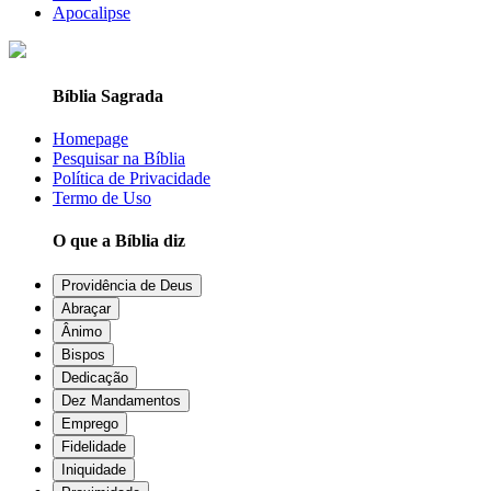
Apocalipse
Bíblia Sagrada
Homepage
Pesquisar na Bíblia
Política de Privacidade
Termo de Uso
O que a Bíblia diz
Providência de Deus
Abraçar
Ânimo
Bispos
Dedicação
Dez Mandamentos
Emprego
Fidelidade
Iniquidade