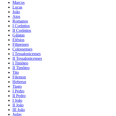
Marcos
Lucas
João
Atos
Romanos
I Coríntios
II Coríntios
Gálatas
Efésios
Filipenses
Colossenses
I Tessalonicenses
II Tessalonicenses
I Timóteo
II Timóteo
Tito
Filemon
Hebreus
Tiago
I Pedro
II Pedro
I João
II João
III João
Judas