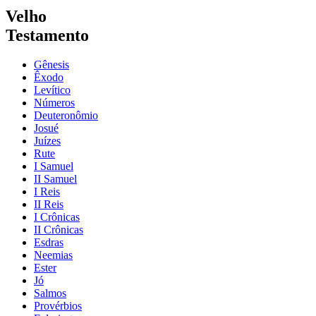
Velho
Testamento
Gênesis
Êxodo
Levítico
Números
Deuteronômio
Josué
Juízes
Rute
I Samuel
II Samuel
I Reis
II Reis
I Crônicas
II Crônicas
Esdras
Neemias
Ester
Jó
Salmos
Provérbios