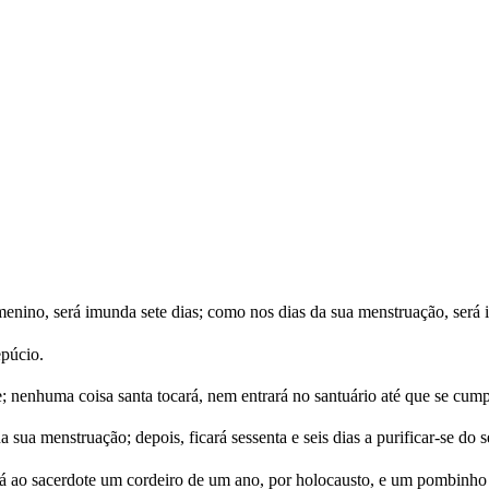
menino, será imunda sete dias; como nos dias da sua menstruação, será
epúcio.
gue; nenhuma coisa santa tocará, nem entrará no santuário até que se cum
ua menstruação; depois, ficará sessenta e seis dias a purificar-se do 
rará ao sacerdote um cordeiro de um ano, por holocausto, e um pombinho 