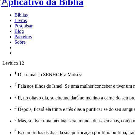
Bíblias
Livros
Pesquisar
Blog
Parceiros
Sobre
Levítico 12
1
Disse mais o SENHOR a Moisés:
2
Fala aos filhos de Israel: Se uma mulher conceber e tiver um 
3
E, no oitavo dia, se circuncidará ao menino a carne do seu pr
4
Depois, ficará ela trinta e três dias a purificar-se do seu san
5
Mas, se tiver uma menina, será imunda duas semanas, como na s
6
E, cumpridos os dias da sua purificação por filho ou filha, t