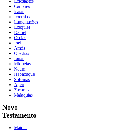
Eclesiastes
Cantares
Isaías
Jeremias
Lamentações
Ezequiel
Daniel
Oseias
Joel
Amós
Obadias
Jonas
Miqueias
Naum
Habacuque
Sofonias
Ageu
Zacarias
Malaquias
Novo
Testamento
Mateus