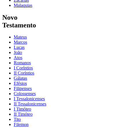
Zacarias
Malaquias
Novo
Testamento
Mateus
Marcos
Lucas
João
Atos
Romanos
I Coríntios
II Coríntios
Gálatas
Efésios
Filipenses
Colossenses
I Tessalonicenses
II Tessalonicenses
I Timóteo
II Timóteo
Tito
Filemon