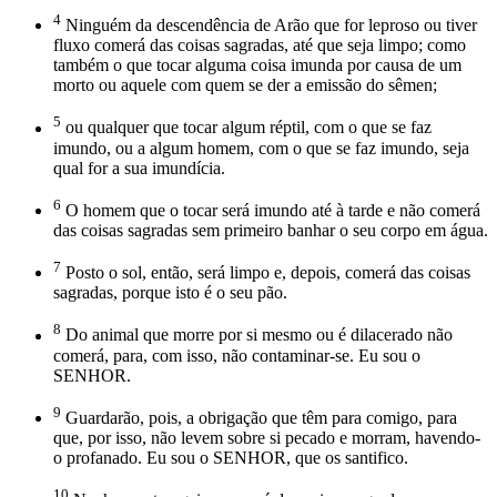
4
Ninguém da descendência de Arão que for leproso ou tiver
fluxo comerá das coisas sagradas, até que seja limpo; como
também o que tocar alguma coisa imunda por causa de um
morto ou aquele com quem se der a emissão do sêmen;
5
ou qualquer que tocar algum réptil, com o que se faz
imundo, ou a algum homem, com o que se faz imundo, seja
qual for a sua imundícia.
6
O homem que o tocar será imundo até à tarde e não comerá
das coisas sagradas sem primeiro banhar o seu corpo em água.
7
Posto o sol, então, será limpo e, depois, comerá das coisas
sagradas, porque isto é o seu pão.
8
Do animal que morre por si mesmo ou é dilacerado não
comerá, para, com isso, não contaminar-se. Eu sou o
SENHOR.
9
Guardarão, pois, a obrigação que têm para comigo, para
que, por isso, não levem sobre si pecado e morram, havendo-
o profanado. Eu sou o SENHOR, que os santifico.
10