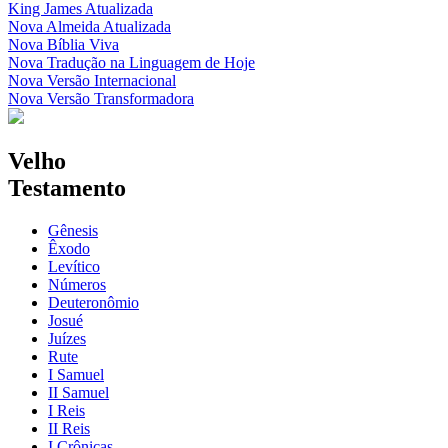
King James Atualizada
Nova Almeida Atualizada
Nova Bíblia Viva
Nova Tradução na Linguagem de Hoje
Nova Versão Internacional
Nova Versão Transformadora
Velho
Testamento
Gênesis
Êxodo
Levítico
Números
Deuteronômio
Josué
Juízes
Rute
I Samuel
II Samuel
I Reis
II Reis
I Crônicas