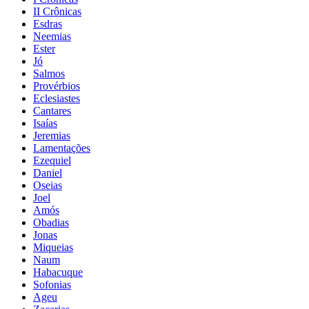
II Crônicas
Esdras
Neemias
Ester
Jó
Salmos
Provérbios
Eclesiastes
Cantares
Isaías
Jeremias
Lamentações
Ezequiel
Daniel
Oseias
Joel
Amós
Obadias
Jonas
Miqueias
Naum
Habacuque
Sofonias
Ageu