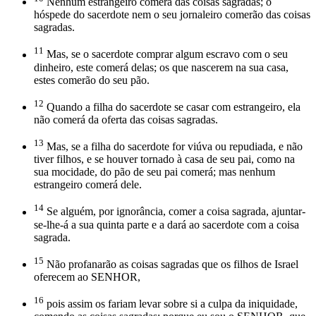
Nenhum estrangeiro comerá das coisas sagradas; o
hóspede do sacerdote nem o seu jornaleiro comerão das coisas
sagradas.
11
Mas, se o sacerdote comprar algum escravo com o seu
dinheiro, este comerá delas; os que nascerem na sua casa,
estes comerão do seu pão.
12
Quando a filha do sacerdote se casar com estrangeiro, ela
não comerá da oferta das coisas sagradas.
13
Mas, se a filha do sacerdote for viúva ou repudiada, e não
tiver filhos, e se houver tornado à casa de seu pai, como na
sua mocidade, do pão de seu pai comerá; mas nenhum
estrangeiro comerá dele.
14
Se alguém, por ignorância, comer a coisa sagrada, ajuntar-
se-lhe-á a sua quinta parte e a dará ao sacerdote com a coisa
sagrada.
15
Não profanarão as coisas sagradas que os filhos de Israel
oferecem ao SENHOR,
16
pois assim os fariam levar sobre si a culpa da iniquidade,