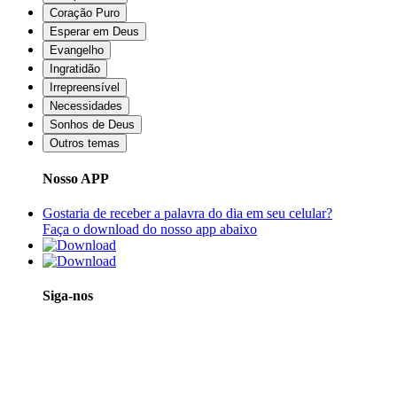
Coração Puro
Esperar em Deus
Evangelho
Ingratidão
Irrepreensível
Necessidades
Sonhos de Deus
Outros temas
Nosso APP
Gostaria de receber a palavra do dia em seu celular?
Faça o download do nosso app abaixo
Siga-nos