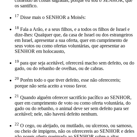
comendo as coisas sagradas; porque eu sou o SENHOR, que
os santifico.
17
Disse mais o SENHOR a Moisés:
18
Fala a Arão, e a seus filhos, e a todos os filhos de Israel e
dize-lhes: Qualquer que, da casa de Israel ou dos estrangeiros
em Israel, apresentar a sua oferta, quer em cumprimento de
seus votos ou como ofertas voluntárias, que apresentar ao
SENHOR em holocausto,
19
para que seja aceitável, oferecerá macho sem defeito, ou do
gado, ou do rebanho de ovelhas, ou de cabras.
20
Porém todo o que tiver defeito, esse não oferecereis;
porque não seria aceito a vosso favor.
21
Quando alguém oferecer sacrifício pacífico ao SENHOR,
quer em cumprimento de voto ou como oferta voluntária, do
gado ou do rebanho, o animal deve ser sem defeito para ser
aceitável; nele, não haverá defeito nenhum.
22
O cego, ou aleijado, ou mutilado, ou ulceroso, ou sarnoso,
ou cheio de impigens, não os oferecereis ao SENHOR e deles
não poreis oferta queimada ao SENHOR sobre o altar.