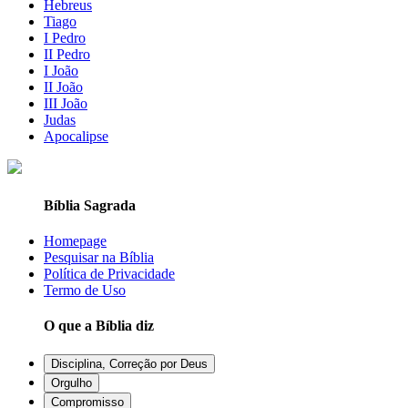
Hebreus
Tiago
I Pedro
II Pedro
I João
II João
III João
Judas
Apocalipse
Bíblia Sagrada
Homepage
Pesquisar na Bíblia
Política de Privacidade
Termo de Uso
O que a Bíblia diz
Disciplina, Correção por Deus
Orgulho
Compromisso