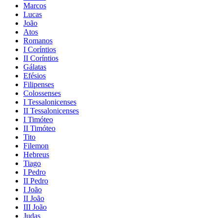
Marcos
Lucas
João
Atos
Romanos
I Coríntios
II Coríntios
Gálatas
Efésios
Filipenses
Colossenses
I Tessalonicenses
II Tessalonicenses
I Timóteo
II Timóteo
Tito
Filemon
Hebreus
Tiago
I Pedro
II Pedro
I João
II João
III João
Judas