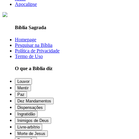
Apocalipse
Bíblia Sagrada
Homepage
Pesquisar na Bíblia
Política de Privacidade
Termo de Uso
O que a Bíblia diz
Louvor
Mentir
Paz
Dez Mandamentos
Dispensações
Ingratidão
Inimigos de Deus
Livre-arbítrio
Morte de Jesus