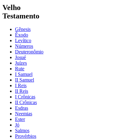
Velho
Testamento
Gênesis
Êxodo
Levítico
Números
Deuteronômio
Josué
Juízes
Rute
I Samuel
II Samuel
I Reis
II Reis
I Crônicas
II Crônicas
Esdras
Neemias
Ester
Jó
Salmos
Provérbios