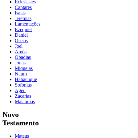
Eclesiastes
Cantares
Isaías
Jeremias
Lamentações
Ezequiel
Daniel
Oseias
Joel
Amós
Obadias
Jonas
Miqueias
Naum
Habacuque
Sofonias
Ageu
Zacarias
Malaquias
Novo
Testamento
Mateus