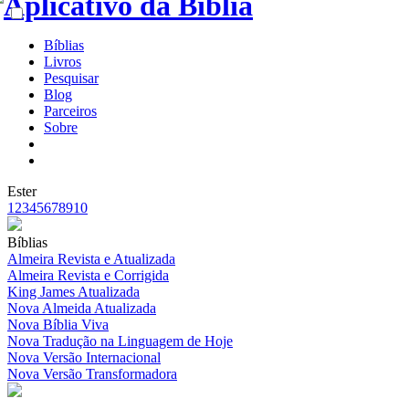
Bíblias
Livros
Pesquisar
Blog
Parceiros
Sobre
Ester
1
2
3
4
5
6
7
8
9
10
Bíblias
Almeira Revista e Atualizada
Almeira Revista e Corrigida
King James Atualizada
Nova Almeida Atualizada
Nova Bíblia Viva
Nova Tradução na Linguagem de Hoje
Nova Versão Internacional
Nova Versão Transformadora