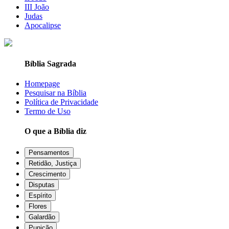
III João
Judas
Apocalipse
Bíblia Sagrada
Homepage
Pesquisar na Bíblia
Política de Privacidade
Termo de Uso
O que a Bíblia diz
Pensamentos
Retidão, Justiça
Crescimento
Disputas
Espírito
Flores
Galardão
Punição