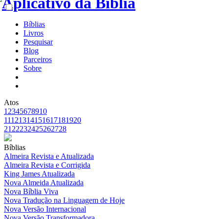
Bíblias
Livros
Pesquisar
Blog
Parceiros
Sobre
Atos
1
2
3
4
5
6
7
8
9
10
11
12
13
14
15
16
17
18
19
20
21
22
23
24
25
26
27
28
Bíblias
Almeira Revista e Atualizada
Almeira Revista e Corrigida
King James Atualizada
Nova Almeida Atualizada
Nova Bíblia Viva
Nova Tradução na Linguagem de Hoje
Nova Versão Internacional
Nova Versão Transformadora