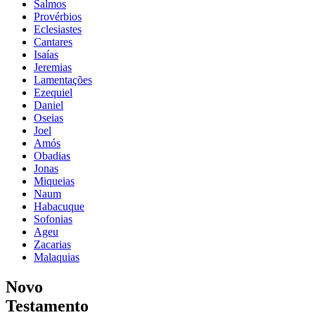
Salmos
Provérbios
Eclesiastes
Cantares
Isaías
Jeremias
Lamentações
Ezequiel
Daniel
Oseias
Joel
Amós
Obadias
Jonas
Miqueias
Naum
Habacuque
Sofonias
Ageu
Zacarias
Malaquias
Novo
Testamento