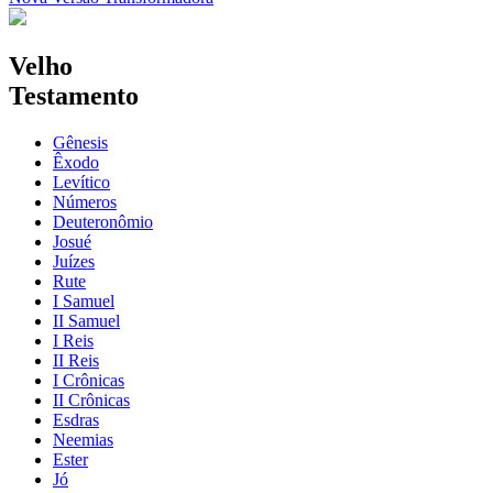
Velho
Testamento
Gênesis
Êxodo
Levítico
Números
Deuteronômio
Josué
Juízes
Rute
I Samuel
II Samuel
I Reis
II Reis
I Crônicas
II Crônicas
Esdras
Neemias
Ester
Jó