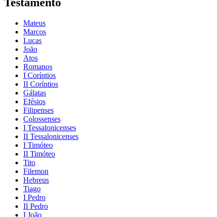
Testamento
Mateus
Marcos
Lucas
João
Atos
Romanos
I Coríntios
II Coríntios
Gálatas
Efésios
Filipenses
Colossenses
I Tessalonicenses
II Tessalonicenses
I Timóteo
II Timóteo
Tito
Filemon
Hebreus
Tiago
I Pedro
II Pedro
I João