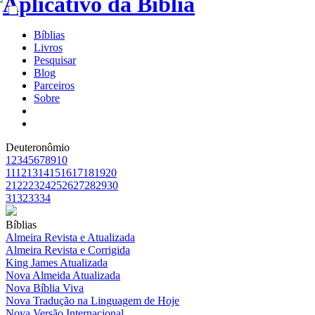
Bíblias
Livros
Pesquisar
Blog
Parceiros
Sobre
Deuteronômio
1
2
3
4
5
6
7
8
9
10
11
12
13
14
15
16
17
18
19
20
21
22
23
24
25
26
27
28
29
30
31
32
33
34
Bíblias
Almeira Revista e Atualizada
Almeira Revista e Corrigida
King James Atualizada
Nova Almeida Atualizada
Nova Bíblia Viva
Nova Tradução na Linguagem de Hoje
Nova Versão Internacional