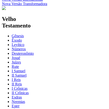
Nova Versão Transformadora
Velho
Testamento
Gênesis
Êxodo
Levítico
Números
Deuteronômio
Josué
Juízes
Rute
I Samuel
II Samuel
I Reis
II Reis
I Crônicas
II Crônicas
Esdras
Neemias
Ester