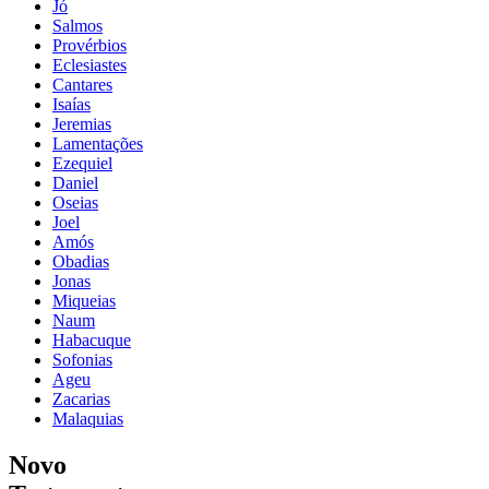
Jó
Salmos
Provérbios
Eclesiastes
Cantares
Isaías
Jeremias
Lamentações
Ezequiel
Daniel
Oseias
Joel
Amós
Obadias
Jonas
Miqueias
Naum
Habacuque
Sofonias
Ageu
Zacarias
Malaquias
Novo