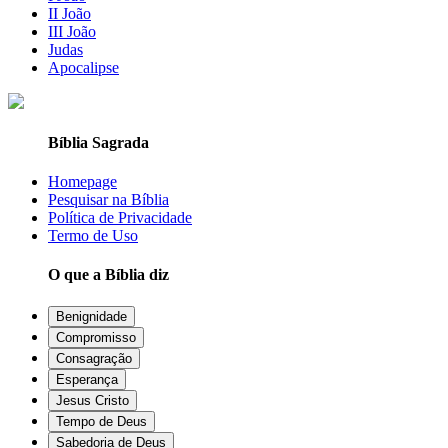
II João
III João
Judas
Apocalipse
Bíblia Sagrada
Homepage
Pesquisar na Bíblia
Política de Privacidade
Termo de Uso
O que a Bíblia diz
Benignidade
Compromisso
Consagração
Esperança
Jesus Cristo
Tempo de Deus
Sabedoria de Deus