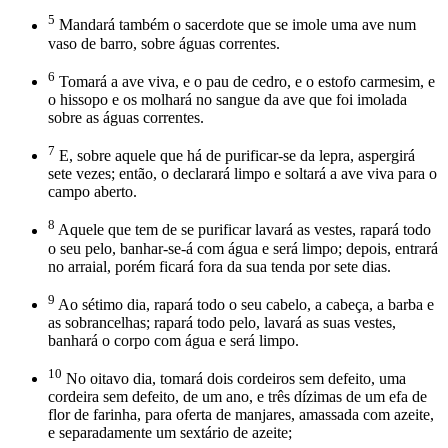
5
Mandará também o sacerdote que se imole uma ave num
vaso de barro, sobre águas correntes.
6
Tomará a ave viva, e o pau de cedro, e o estofo carmesim, e
o hissopo e os molhará no sangue da ave que foi imolada
sobre as águas correntes.
7
E, sobre aquele que há de purificar-se da lepra, aspergirá
sete vezes; então, o declarará limpo e soltará a ave viva para o
campo aberto.
8
Aquele que tem de se purificar lavará as vestes, rapará todo
o seu pelo, banhar-se-á com água e será limpo; depois, entrará
no arraial, porém ficará fora da sua tenda por sete dias.
9
Ao sétimo dia, rapará todo o seu cabelo, a cabeça, a barba e
as sobrancelhas; rapará todo pelo, lavará as suas vestes,
banhará o corpo com água e será limpo.
10
No oitavo dia, tomará dois cordeiros sem defeito, uma
cordeira sem defeito, de um ano, e três dízimas de um efa de
flor de farinha, para oferta de manjares, amassada com azeite,
e separadamente um sextário de azeite;