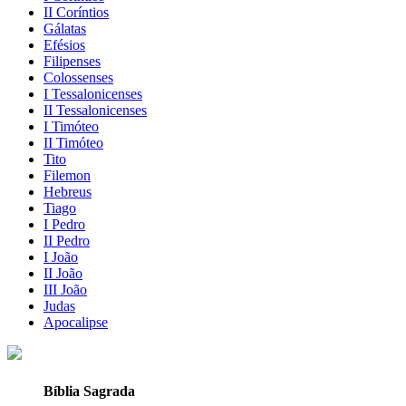
II Coríntios
Gálatas
Efésios
Filipenses
Colossenses
I Tessalonicenses
II Tessalonicenses
I Timóteo
II Timóteo
Tito
Filemon
Hebreus
Tiago
I Pedro
II Pedro
I João
II João
III João
Judas
Apocalipse
Bíblia Sagrada