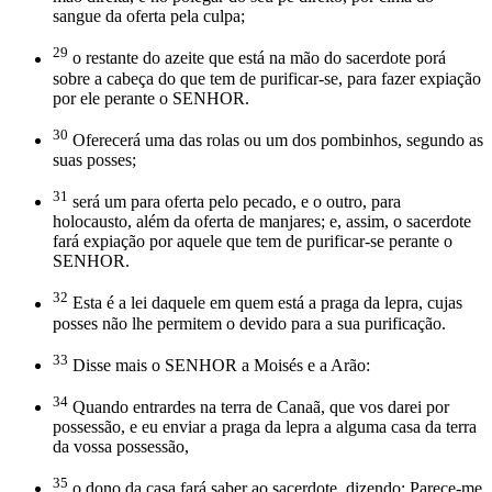
sangue da oferta pela culpa;
29
o restante do azeite que está na mão do sacerdote porá
sobre a cabeça do que tem de purificar-se, para fazer expiação
por ele perante o SENHOR.
30
Oferecerá uma das rolas ou um dos pombinhos, segundo as
suas posses;
31
será um para oferta pelo pecado, e o outro, para
holocausto, além da oferta de manjares; e, assim, o sacerdote
fará expiação por aquele que tem de purificar-se perante o
SENHOR.
32
Esta é a lei daquele em quem está a praga da lepra, cujas
posses não lhe permitem o devido para a sua purificação.
33
Disse mais o SENHOR a Moisés e a Arão:
34
Quando entrardes na terra de Canaã, que vos darei por
possessão, e eu enviar a praga da lepra a alguma casa da terra
da vossa possessão,
35
o dono da casa fará saber ao sacerdote, dizendo: Parece-me