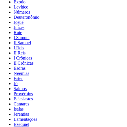
Êxodo
Levítico
Números
Deuteronômio
Josué
Juízes
Rute
I Samuel
II Samuel
I Reis
II Reis
I Crônicas
II Crônicas
Esdras
Neemias
Ester
Jó
Salmos
Provérbios
Eclesiastes
Cantares
Isaías
Jeremias
Lamentações
Ezequiel