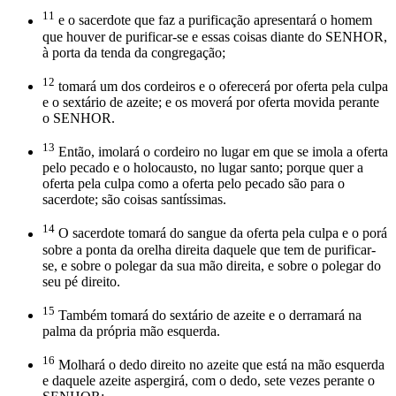
11
e o sacerdote que faz a purificação apresentará o homem
que houver de purificar-se e essas coisas diante do SENHOR,
à porta da tenda da congregação;
12
tomará um dos cordeiros e o oferecerá por oferta pela culpa
e o sextário de azeite; e os moverá por oferta movida perante
o SENHOR.
13
Então, imolará o cordeiro no lugar em que se imola a oferta
pelo pecado e o holocausto, no lugar santo; porque quer a
oferta pela culpa como a oferta pelo pecado são para o
sacerdote; são coisas santíssimas.
14
O sacerdote tomará do sangue da oferta pela culpa e o porá
sobre a ponta da orelha direita daquele que tem de purificar-
se, e sobre o polegar da sua mão direita, e sobre o polegar do
seu pé direito.
15
Também tomará do sextário de azeite e o derramará na
palma da própria mão esquerda.
16
Molhará o dedo direito no azeite que está na mão esquerda
e daquele azeite aspergirá, com o dedo, sete vezes perante o