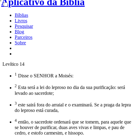
Bíblias
Livros
Pesquisar
Blog
Parceiros
Sobre
Levítico 14
1
Disse o SENHOR a Moisés:
2
Esta será a lei do leproso no dia da sua purificação: será
levado ao sacerdote;
3
este sairá fora do arraial e o examinará. Se a praga da lepra
do leproso está curada,
4
então, o sacerdote ordenará que se tomem, para aquele que
se houver de purificar, duas aves vivas e limpas, e pau de
cedro, e estofo carmesim, e hissopo.