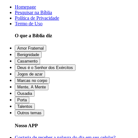
Homepage
Pesquisar na Bíblia
Política de Privacidade
Termo de Uso
O que a Bíblia diz
Amor Fraternal
Benignidade
Casamento
Deus é o Senhor dos Exércitos
Jogos de azar
Marcas no corpo
Mente, A Mente
Ousadia
Porta
Talentos
Outros temas
Nosso APP
Gostaria de receber a palavra do dia em seu celular?