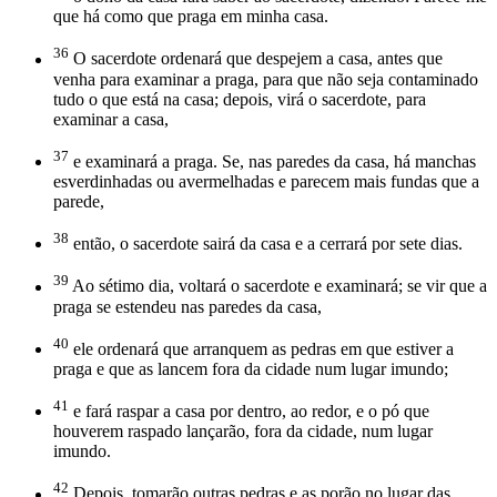
que há como que praga em minha casa.
36
O sacerdote ordenará que despejem a casa, antes que
venha para examinar a praga, para que não seja contaminado
tudo o que está na casa; depois, virá o sacerdote, para
examinar a casa,
37
e examinará a praga. Se, nas paredes da casa, há manchas
esverdinhadas ou avermelhadas e parecem mais fundas que a
parede,
38
então, o sacerdote sairá da casa e a cerrará por sete dias.
39
Ao sétimo dia, voltará o sacerdote e examinará; se vir que a
praga se estendeu nas paredes da casa,
40
ele ordenará que arranquem as pedras em que estiver a
praga e que as lancem fora da cidade num lugar imundo;
41
e fará raspar a casa por dentro, ao redor, e o pó que
houverem raspado lançarão, fora da cidade, num lugar
imundo.
42
Depois, tomarão outras pedras e as porão no lugar das