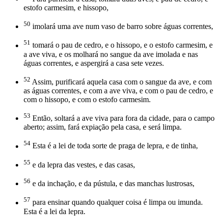
estofo carmesim, e hissopo,
50
imolará uma ave num vaso de barro sobre águas correntes,
51
tomará o pau de cedro, e o hissopo, e o estofo carmesim, e
a ave viva, e os molhará no sangue da ave imolada e nas
águas correntes, e aspergirá a casa sete vezes.
52
Assim, purificará aquela casa com o sangue da ave, e com
as águas correntes, e com a ave viva, e com o pau de cedro, e
com o hissopo, e com o estofo carmesim.
53
Então, soltará a ave viva para fora da cidade, para o campo
aberto; assim, fará expiação pela casa, e será limpa.
54
Esta é a lei de toda sorte de praga de lepra, e de tinha,
55
e da lepra das vestes, e das casas,
56
e da inchação, e da pústula, e das manchas lustrosas,
57
para ensinar quando qualquer coisa é limpa ou imunda.
Esta é a lei da lepra.