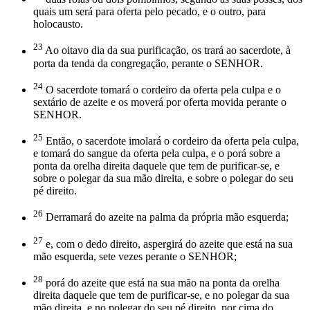
quais um será para oferta pelo pecado, e o outro, para
holocausto.
23
Ao oitavo dia da sua purificação, os trará ao sacerdote, à
porta da tenda da congregação, perante o SENHOR.
24
O sacerdote tomará o cordeiro da oferta pela culpa e o
sextário de azeite e os moverá por oferta movida perante o
SENHOR.
25
Então, o sacerdote imolará o cordeiro da oferta pela culpa,
e tomará do sangue da oferta pela culpa, e o porá sobre a
ponta da orelha direita daquele que tem de purificar-se, e
sobre o polegar da sua mão direita, e sobre o polegar do seu
pé direito.
26
Derramará do azeite na palma da própria mão esquerda;
27
e, com o dedo direito, aspergirá do azeite que está na sua
mão esquerda, sete vezes perante o SENHOR;
28
porá do azeite que está na sua mão na ponta da orelha
direita daquele que tem de purificar-se, e no polegar da sua
mão direita, e no polegar do seu pé direito, por cima do