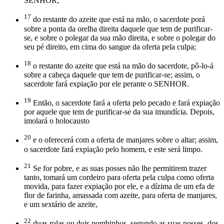
SENHOR;
17
do restante do azeite que está na mão, o sacerdote porá
sobre a ponta da orelha direita daquele que tem de purificar-
se, e sobre o polegar da sua mão direita, e sobre o polegar do
seu pé direito, em cima do sangue da oferta pela culpa;
18
o restante do azeite que está na mão do sacerdote, pô-lo-á
sobre a cabeça daquele que tem de purificar-se; assim, o
sacerdote fará expiação por ele perante o SENHOR.
19
Então, o sacerdote fará a oferta pelo pecado e fará expiação
por aquele que tem de purificar-se da sua imundícia. Depois,
imolará o holocausto
20
e o oferecerá com a oferta de manjares sobre o altar; assim,
o sacerdote fará expiação pelo homem, e este será limpo.
21
Se for pobre, e as suas posses não lhe permitirem trazer
tanto, tomará um cordeiro para oferta pela culpa como oferta
movida, para fazer expiação por ele, e a dízima de um efa de
flor de farinha, amassada com azeite, para oferta de manjares,
e um sextário de azeite,
22
duas rolas ou dois pombinhos, segundo as suas posses, dos