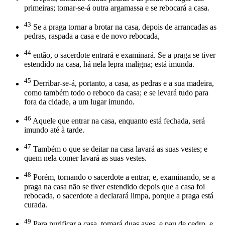
primeiras; tomar-se-á outra argamassa e se rebocará a casa.
43
Se a praga tornar a brotar na casa, depois de arrancadas as
pedras, raspada a casa e de novo rebocada,
44
então, o sacerdote entrará e examinará. Se a praga se tiver
estendido na casa, há nela lepra maligna; está imunda.
45
Derribar-se-á, portanto, a casa, as pedras e a sua madeira,
como também todo o reboco da casa; e se levará tudo para
fora da cidade, a um lugar imundo.
46
Aquele que entrar na casa, enquanto está fechada, será
imundo até à tarde.
47
Também o que se deitar na casa lavará as suas vestes; e
quem nela comer lavará as suas vestes.
48
Porém, tornando o sacerdote a entrar, e, examinando, se a
praga na casa não se tiver estendido depois que a casa foi
rebocada, o sacerdote a declarará limpa, porque a praga está
curada.
49
Para purificar a casa, tomará duas aves, e pau de cedro, e