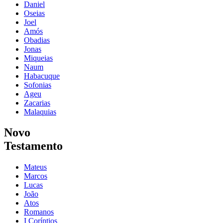
Daniel
Oseias
Joel
Amós
Obadias
Jonas
Miqueias
Naum
Habacuque
Sofonias
Ageu
Zacarias
Malaquias
Novo
Testamento
Mateus
Marcos
Lucas
João
Atos
Romanos
I Coríntios