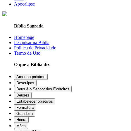
Apocalipse
Bíblia Sagrada
Homepage
Pesquisar na Bíblia
Política de Privacidade
Termo de Uso
O que a Bíblia diz
Amor ao próximo
Desculpas
Deus é o Senhor dos Exércitos
Deuses
Estabelecer objetivos
Formatura
Grandeza
Honra
Mães