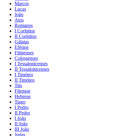
Marcos
Lucas
João
Atos
Romanos
I Coríntios
II Coríntios
Gálatas
Efésios
Filipenses
Colossenses
I Tessalonicenses
II Tessalonicenses
I Timóteo
II Timóteo
Tito
Filemon
Hebreus
Tiago
I Pedro
II Pedro
I João
II João
III João
Judas