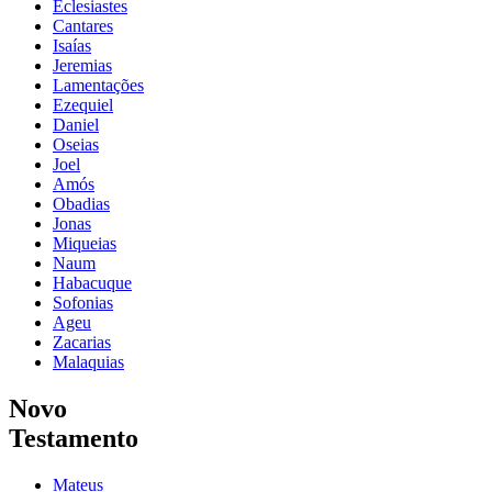
Eclesiastes
Cantares
Isaías
Jeremias
Lamentações
Ezequiel
Daniel
Oseias
Joel
Amós
Obadias
Jonas
Miqueias
Naum
Habacuque
Sofonias
Ageu
Zacarias
Malaquias
Novo
Testamento
Mateus