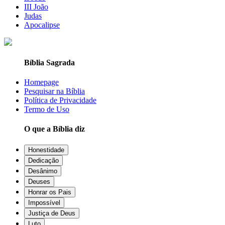
III João
Judas
Apocalipse
Bíblia Sagrada
Homepage
Pesquisar na Bíblia
Política de Privacidade
Termo de Uso
O que a Bíblia diz
Honestidade
Dedicação
Desânimo
Deuses
Honrar os Pais
Impossível
Justiça de Deus
Luto