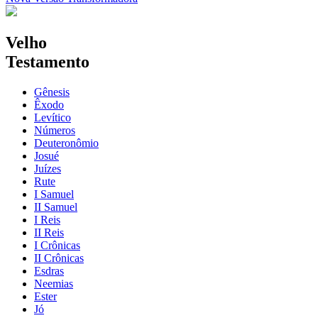
Velho
Testamento
Gênesis
Êxodo
Levítico
Números
Deuteronômio
Josué
Juízes
Rute
I Samuel
II Samuel
I Reis
II Reis
I Crônicas
II Crônicas
Esdras
Neemias
Ester
Jó