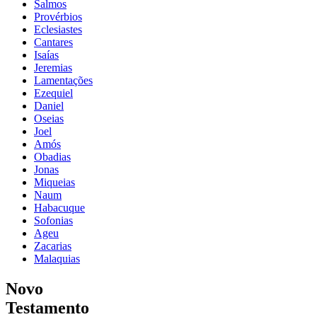
Salmos
Provérbios
Eclesiastes
Cantares
Isaías
Jeremias
Lamentações
Ezequiel
Daniel
Oseias
Joel
Amós
Obadias
Jonas
Miqueias
Naum
Habacuque
Sofonias
Ageu
Zacarias
Malaquias
Novo
Testamento