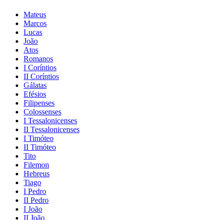
Mateus
Marcos
Lucas
João
Atos
Romanos
I Coríntios
II Coríntios
Gálatas
Efésios
Filipenses
Colossenses
I Tessalonicenses
II Tessalonicenses
I Timóteo
II Timóteo
Tito
Filemon
Hebreus
Tiago
I Pedro
II Pedro
I João
II João