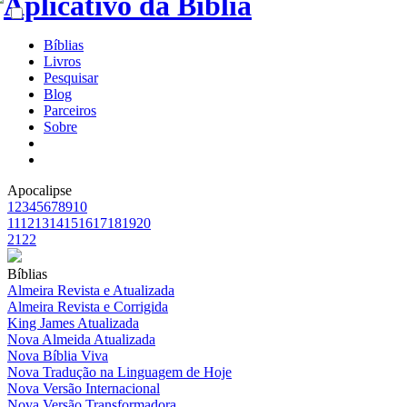
Bíblias
Livros
Pesquisar
Blog
Parceiros
Sobre
Apocalipse
1
2
3
4
5
6
7
8
9
10
11
12
13
14
15
16
17
18
19
20
21
22
Bíblias
Almeira Revista e Atualizada
Almeira Revista e Corrigida
King James Atualizada
Nova Almeida Atualizada
Nova Bíblia Viva
Nova Tradução na Linguagem de Hoje
Nova Versão Internacional
Nova Versão Transformadora