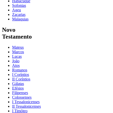
Habacuque
Sofonias
Ageu
Zacarias
Malaquias
Novo
Testamento
Mateus
Marcos
Lucas
João
Atos
Romanos
I Coríntios
II Coríntios
Gálatas
Efésios
Filipenses
Colossenses
I Tessalonicenses
II Tessalonicenses
I Timóteo