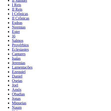
II Samuel
I Reis
II Reis
I Crônicas
II Crônicas
Esdras
Neemias
Ester
Jó
Salmos
Provérbios
Eclesiastes
Cantares
Isaías
Jeremias
Lamentações
Ezequiel
Daniel
Oseias
Joel
Amós
Obadias
Jonas
Miqueias
Naum