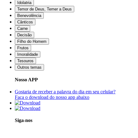
Idolatria
Temor de Deus, Temer a Deus
Benevolência
Cânticos
Carne
Decisão
Filho do Homem
Frutos
Imoralidade
Tesouros
Outros temas
Nosso APP
Gostaria de receber a palavra do dia em seu celular?
Faça o download do nosso app abaixo
Siga-nos