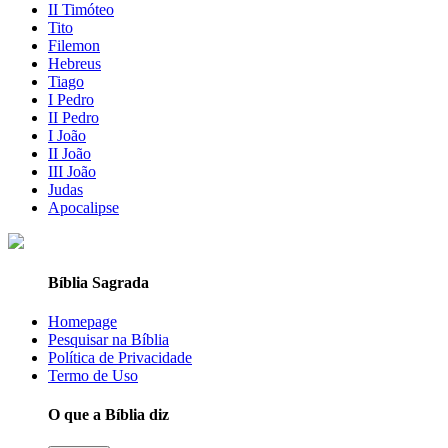
II Timóteo
Tito
Filemon
Hebreus
Tiago
I Pedro
II Pedro
I João
II João
III João
Judas
Apocalipse
Bíblia Sagrada
Homepage
Pesquisar na Bíblia
Política de Privacidade
Termo de Uso
O que a Bíblia diz