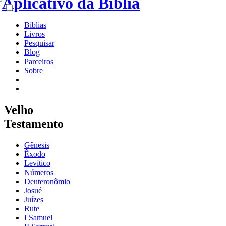
Bíblias
Livros
Pesquisar
Blog
Parceiros
Sobre
Velho
Testamento
Gênesis
Êxodo
Levítico
Números
Deuteronômio
Josué
Juízes
Rute
I Samuel