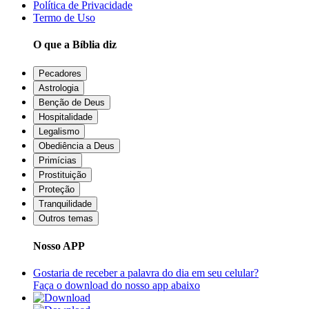
Política de Privacidade
Termo de Uso
O que a Bíblia diz
Pecadores
Astrologia
Benção de Deus
Hospitalidade
Legalismo
Obediência a Deus
Primícias
Prostituição
Proteção
Tranquilidade
Outros temas
Nosso APP
Gostaria de receber a palavra do dia em seu celular?
Faça o download do nosso app abaixo