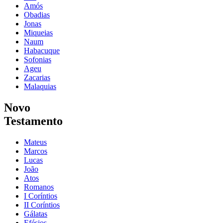
Amós
Obadias
Jonas
Miqueias
Naum
Habacuque
Sofonias
Ageu
Zacarias
Malaquias
Novo
Testamento
Mateus
Marcos
Lucas
João
Atos
Romanos
I Coríntios
II Coríntios
Gálatas
Efésios