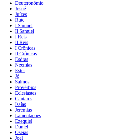
Deuteronômio
Josué
Juízes
Rute
I Samuel
II Samuel
I Reis
II Reis
I Crônicas
II Crônicas
Esdras
Neemias
Ester
Jó
Salmos
Provérbios
Eclesiastes
Cantares
Isaías
Jeremias
Lamentações
Ezequiel
Daniel
Oseias
Joel