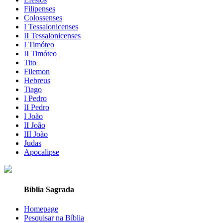
Filipenses
Colossenses
I Tessalonicenses
II Tessalonicenses
I Timóteo
II Timóteo
Tito
Filemon
Hebreus
Tiago
I Pedro
II Pedro
I João
II João
III João
Judas
Apocalipse
Bíblia Sagrada
Homepage
Pesquisar na Bíblia