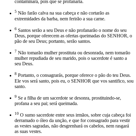
contaminará, pois que se profanaria.
5
Não farão calva na sua cabeça e não cortarão as
extremidades da barba, nem ferirão a sua carne.
6
Santos serão a seu Deus e não profanarão o nome do seu
Deus, porque oferecem as ofertas queimadas do SENHOR, o
pão de seu Deus; portanto, serão santos.
7
Não tomarão mulher prostituta ou desonrada, nem tomarão
mulher repudiada de seu marido, pois o sacerdote é santo a
seu Deus.
8
Portanto, o consagrarás, porque oferece o pão do teu Deus.
Ele vos será santo, pois eu, o SENHOR que vos santifico, sou
santo.
9
Se a filha de um sacerdote se desonra, prostituindo-se,
profana a seu pai; será queimada.
10
O sumo sacerdote entre seus irmãos, sobre cuja cabeça foi
derramado o óleo da unção, e que for consagrado para vestir
as vestes sagradas, não desgrenhará os cabelos, nem rasgará
as suas vestes.