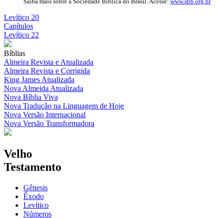
Saiba mais sobre a Sociedade Bíblica do Brasil. Acesse:
www.sbb.org.br
Levítico 20
Capítulos
Levítico 22
Bíblias
Almeira Revista e Atualizada
Almeira Revista e Corrigida
King James Atualizada
Nova Almeida Atualizada
Nova Bíblia Viva
Nova Tradução na Linguagem de Hoje
Nova Versão Internacional
Nova Versão Transformadora
Velho
Testamento
Gênesis
Êxodo
Levítico
Números