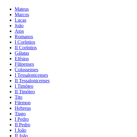
Mateus
Marcos
Lucas
João
Atos
Romanos
I Coríntios
II Coríntios
Gálatas
Efésios
Filipenses
Colossenses
I Tessalonicenses
II Tessalonicenses
I Timóteo
II Timóteo
Tito
Filemon
Hebreus
Tiago
I Pedro
II Pedro
I João
II João