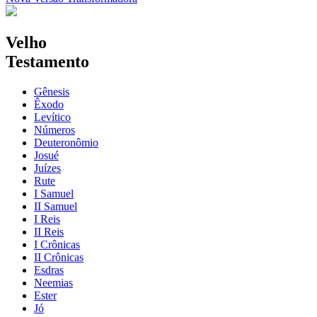
Velho
Testamento
Gênesis
Êxodo
Levítico
Números
Deuteronômio
Josué
Juízes
Rute
I Samuel
II Samuel
I Reis
II Reis
I Crônicas
II Crônicas
Esdras
Neemias
Ester
Jó