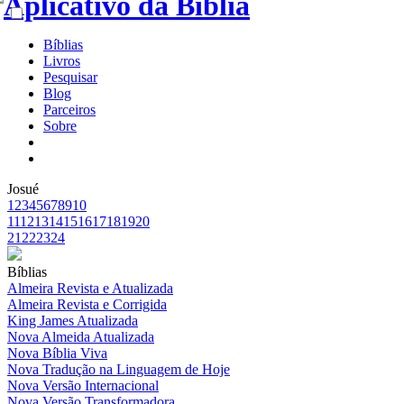
Bíblias
Livros
Pesquisar
Blog
Parceiros
Sobre
Josué
1
2
3
4
5
6
7
8
9
10
11
12
13
14
15
16
17
18
19
20
21
22
23
24
Bíblias
Almeira Revista e Atualizada
Almeira Revista e Corrigida
King James Atualizada
Nova Almeida Atualizada
Nova Bíblia Viva
Nova Tradução na Linguagem de Hoje
Nova Versão Internacional
Nova Versão Transformadora