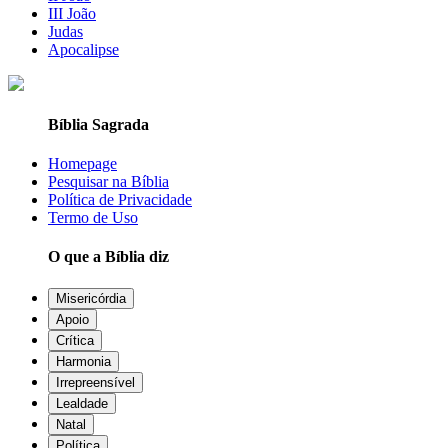
III João
Judas
Apocalipse
Bíblia Sagrada
Homepage
Pesquisar na Bíblia
Política de Privacidade
Termo de Uso
O que a Bíblia diz
Misericórdia
Apoio
Crítica
Harmonia
Irrepreensível
Lealdade
Natal
Política