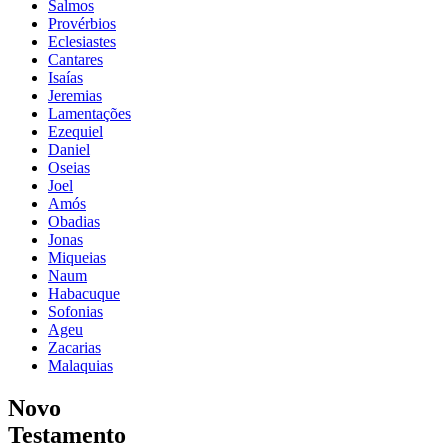
Salmos
Provérbios
Eclesiastes
Cantares
Isaías
Jeremias
Lamentações
Ezequiel
Daniel
Oseias
Joel
Amós
Obadias
Jonas
Miqueias
Naum
Habacuque
Sofonias
Ageu
Zacarias
Malaquias
Novo
Testamento