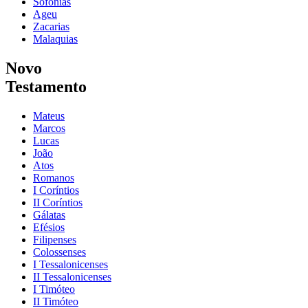
Sofonias
Ageu
Zacarias
Malaquias
Novo
Testamento
Mateus
Marcos
Lucas
João
Atos
Romanos
I Coríntios
II Coríntios
Gálatas
Efésios
Filipenses
Colossenses
I Tessalonicenses
II Tessalonicenses
I Timóteo
II Timóteo