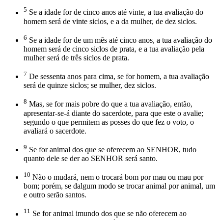
5
Se a idade for de cinco anos até vinte, a tua avaliação do
homem será de vinte siclos, e a da mulher, de dez siclos.
6
Se a idade for de um mês até cinco anos, a tua avaliação do
homem será de cinco siclos de prata, e a tua avaliação pela
mulher será de três siclos de prata.
7
De sessenta anos para cima, se for homem, a tua avaliação
será de quinze siclos; se mulher, dez siclos.
8
Mas, se for mais pobre do que a tua avaliação, então,
apresentar-se-á diante do sacerdote, para que este o avalie;
segundo o que permitem as posses do que fez o voto, o
avaliará o sacerdote.
9
Se for animal dos que se oferecem ao SENHOR, tudo
quanto dele se der ao SENHOR será santo.
10
Não o mudará, nem o trocará bom por mau ou mau por
bom; porém, se dalgum modo se trocar animal por animal, um
e outro serão santos.
11
Se for animal imundo dos que se não oferecem ao