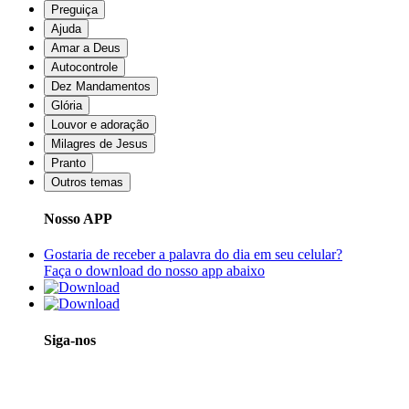
Preguiça
Ajuda
Amar a Deus
Autocontrole
Dez Mandamentos
Glória
Louvor e adoração
Milagres de Jesus
Pranto
Outros temas
Nosso APP
Gostaria de receber a palavra do dia em seu celular?
Faça o download do nosso app abaixo
Siga-nos