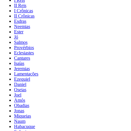
I Reis
II Reis
I Crônicas
II Crônicas
Esdras
Neemias
Ester
Jó
Salmos
Provérbios
Eclesiastes
Cantares
Isaías
Jeremias
Lamentações
Ezequiel
Daniel
Oseias
Joel
Amós
Obadias
Jonas
Miqueias
Naum
Habacuque