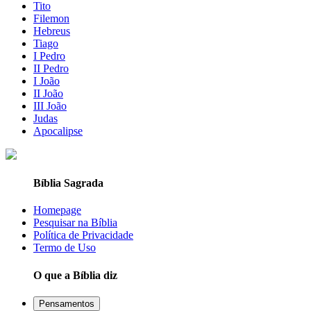
Tito
Filemon
Hebreus
Tiago
I Pedro
II Pedro
I João
II João
III João
Judas
Apocalipse
Bíblia Sagrada
Homepage
Pesquisar na Bíblia
Política de Privacidade
Termo de Uso
O que a Bíblia diz
Pensamentos