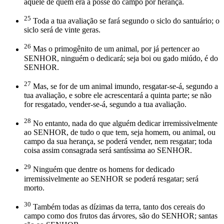
àquele de quem era a posse do campo por herança.
25
Toda a tua avaliação se fará segundo o siclo do santuário; o
siclo será de vinte geras.
26
Mas o primogênito de um animal, por já pertencer ao
SENHOR, ninguém o dedicará; seja boi ou gado miúdo, é do
SENHOR.
27
Mas, se for de um animal imundo, resgatar-se-á, segundo a
tua avaliação, e sobre ele acrescentará a quinta parte; se não
for resgatado, vender-se-á, segundo a tua avaliação.
28
No entanto, nada do que alguém dedicar irremissivelmente
ao SENHOR, de tudo o que tem, seja homem, ou animal, ou
campo da sua herança, se poderá vender, nem resgatar; toda
coisa assim consagrada será santíssima ao SENHOR.
29
Ninguém que dentre os homens for dedicado
irremissivelmente ao SENHOR se poderá resgatar; será
morto.
30
Também todas as dízimas da terra, tanto dos cereais do
campo como dos frutos das árvores, são do SENHOR; santas