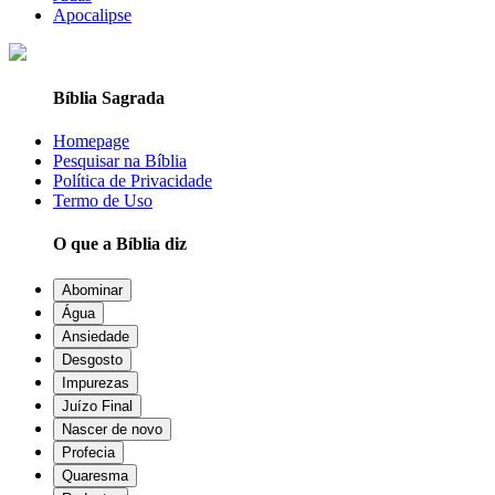
Apocalipse
Bíblia Sagrada
Homepage
Pesquisar na Bíblia
Política de Privacidade
Termo de Uso
O que a Bíblia diz
Abominar
Água
Ansiedade
Desgosto
Impurezas
Juízo Final
Nascer de novo
Profecia
Quaresma