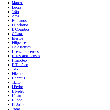
Marcos
Lucas
João
Atos
Romanos
I Coríntios
II Coríntios
Gálatas
Efésios
Filipenses
Colossenses
I Tessalonicenses
II Tessalonicenses
I Timóteo
II Timóteo
Tito
Filemon
Hebreus
Tiago
I Pedro
II Pedro
I João
II João
III João
Judas