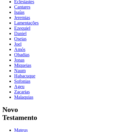
Eclesiastes
Cantares
Isaías
Jeremias
Lamentações
Ezequiel
Daniel
Oseias
Joel
Amós
Obadias
Jonas
Miqueias
Naum
Habacuque
Sofonias
Ageu
Zacarias
Malaquias
Novo
Testamento
Mateus