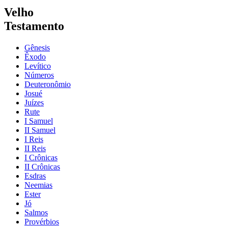
Velho
Testamento
Gênesis
Êxodo
Levítico
Números
Deuteronômio
Josué
Juízes
Rute
I Samuel
II Samuel
I Reis
II Reis
I Crônicas
II Crônicas
Esdras
Neemias
Ester
Jó
Salmos
Provérbios