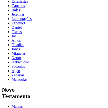
Eclesiastes
Cantares
Isaías
Jeremias
Lamentações
Ezequiel
Daniel
Oseias
Joel
Amós
Obadias
Jonas
Miqueias
Naum
Habacuque
Sofonias
Ageu
Zacarias
Malaquias
Novo
Testamento
Mateus