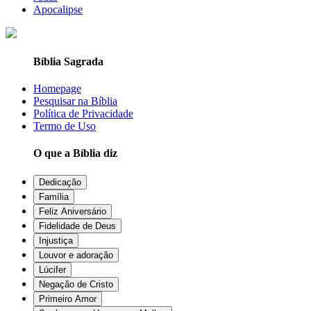
Apocalipse
Bíblia Sagrada
Homepage
Pesquisar na Bíblia
Política de Privacidade
Termo de Uso
O que a Bíblia diz
Dedicação
Família
Feliz Aniversário
Fidelidade de Deus
Injustiça
Louvor e adoração
Lúcifer
Negação de Cristo
Primeiro Amor