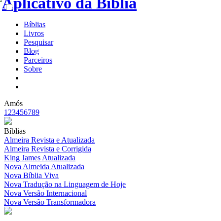
Bíblias
Livros
Pesquisar
Blog
Parceiros
Sobre
Amós
1
2
3
4
5
6
7
8
9
Bíblias
Almeira Revista e Atualizada
Almeira Revista e Corrigida
King James Atualizada
Nova Almeida Atualizada
Nova Bíblia Viva
Nova Tradução na Linguagem de Hoje
Nova Versão Internacional
Nova Versão Transformadora