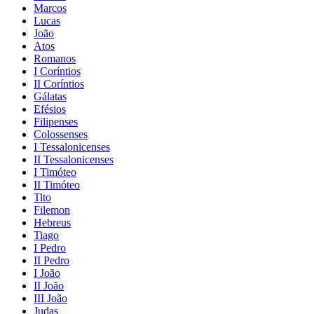
Marcos
Lucas
João
Atos
Romanos
I Coríntios
II Coríntios
Gálatas
Efésios
Filipenses
Colossenses
I Tessalonicenses
II Tessalonicenses
I Timóteo
II Timóteo
Tito
Filemon
Hebreus
Tiago
I Pedro
II Pedro
I João
II João
III João
Judas