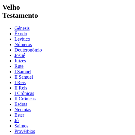
Velho
Testamento
Gênesis
Êxodo
Levítico
Números
Deuteronômio
Josué
Juízes
Rute
I Samuel
II Samuel
I Reis
II Reis
I Crônicas
II Crônicas
Esdras
Neemias
Ester
Jó
Salmos
Provérbios