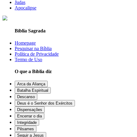
Judas
Apocalipse
Bíblia Sagrada
Homepage
Pesquisar na Bíblia
Política de Privacidade
Termo de Uso
O que a Bíblia diz
Arca da Aliança
Batalha Espiritual
Descanso
Deus é o Senhor dos Exércitos
Dispensações
Encerrar o dia
Integridade
Pêsames
Seguir a Jesus