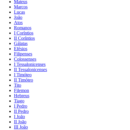
Mateus
Marcos
Lucas
João
Atos
Romanos
I Coríntios
II Coríntios
Gálatas
Efésios
Filipenses
Colossenses
I Tessalonicenses
II Tessalonicenses
I Timóteo
II Timóteo
Tito
Filemon
Hebreus
Tiago
I Pedro
II Pedro
I João
II João
III João