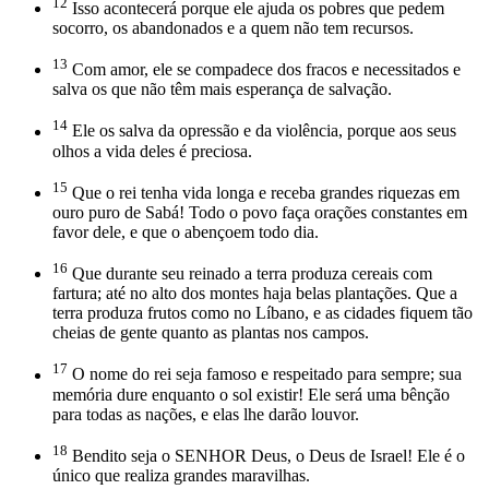
12
Isso acontecerá porque ele ajuda os pobres que pedem
socorro, os abandonados e a quem não tem recursos.
13
Com amor, ele se compadece dos fracos e necessitados e
salva os que não têm mais esperança de salvação.
14
Ele os salva da opressão e da violência, porque aos seus
olhos a vida deles é preciosa.
15
Que o rei tenha vida longa e receba grandes riquezas em
ouro puro de Sabá! Todo o povo faça orações constantes em
favor dele, e que o abençoem todo dia.
16
Que durante seu reinado a terra produza cereais com
fartura; até no alto dos montes haja belas plantações. Que a
terra produza frutos como no Líbano, e as cidades fiquem tão
cheias de gente quanto as plantas nos campos.
17
O nome do rei seja famoso e respeitado para sempre; sua
memória dure enquanto o sol existir! Ele será uma bênção
para todas as nações, e elas lhe darão louvor.
18
Bendito seja o SENHOR Deus, o Deus de Israel! Ele é o
único que realiza grandes maravilhas.