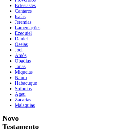
Eclesiastes
Cantares
Isaías
Jeremias
Lamentações
Ezequiel
Daniel
Oseias
Joel
Amós
Obadias
Jonas
Miqueias
Naum
Habacuque
Sofonias
Ageu
Zacarias
Malaquias
Novo
Testamento