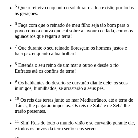
5
Que o rei viva enquanto o sol durar e a lua existir, por todas
as gerações.
6
Faça com que o reinado de meu filho seja tão bom para o
povo como a chuva que cai sobre a lavoura ceifada, como os
aguaceiros que regam a terra!
7
Que durante o seu reinado floresçam os homens justos e
haja paz enquanto a lua brilhar!
8
Estenda o seu reino de um mar a outro e desde o rio
Eufrates até os confins da terra!
9
Os habitantes do deserto se curvarão diante dele; os seus
inimigos, humilhados, se arrastarão a seus pés.
10
Os reis das terras junto ao mar Mediterrâneo, até a terra de
Társis, lhe pagarão impostos. Os reis de Sabá e de Sebá lhe
trarão presentes.
11
Sim! Reis de todo o mundo virão e se curvarão perante ele,
e todos os povos da terra serão seus servos.