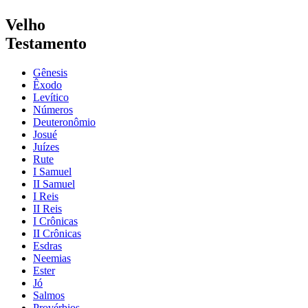
Velho
Testamento
Gênesis
Êxodo
Levítico
Números
Deuteronômio
Josué
Juízes
Rute
I Samuel
II Samuel
I Reis
II Reis
I Crônicas
II Crônicas
Esdras
Neemias
Ester
Jó
Salmos
Provérbios