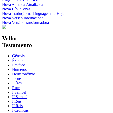
Nova Almeida Atualizada
Nova Bíblia Viva
Nova Tradução na Linguagem de Hoje
Nova Versão Internacional
Nova Versão Transformadora
Velho
Testamento
Gênesis
Êxodo
Levítico
Números
Deuteronômio
Josué
Juízes
Rute
I Samuel
II Samuel
I Reis
II Reis
I Crônicas