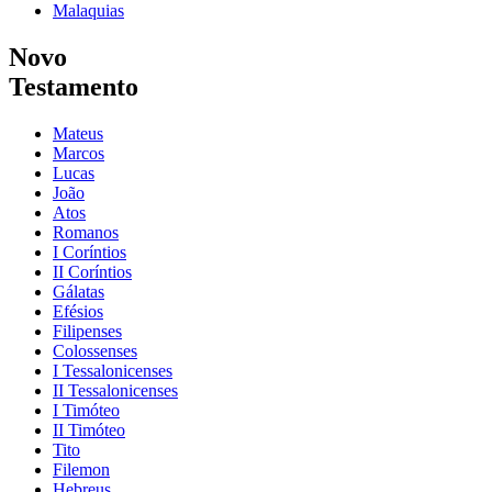
Malaquias
Novo
Testamento
Mateus
Marcos
Lucas
João
Atos
Romanos
I Coríntios
II Coríntios
Gálatas
Efésios
Filipenses
Colossenses
I Tessalonicenses
II Tessalonicenses
I Timóteo
II Timóteo
Tito
Filemon
Hebreus