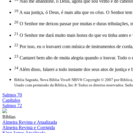
Não me abandone, ó Deus, agora que sou velho e de cabelos b
19
A sua justiça, ó Deus, é mais alta que os céus. O Senhor te
20
O Senhor me deixou passar por muitas e duras tribulações, m
21
O Senhor me dará muito mais honra do que eu tinha antes e v
22
Por isso, eu o louvarei com música de instrumentos de corda, 
23
Cantarei bem alto de muita alegria quando o louvar. Todo o 
24
Além disso, falarei a todo instante dos seus atos de justiça
Biblia Sagrada, Nova Bíblia Viva® NBV® Copyright © 2007 por Biblica,
Usado com permissão da Biblica, Inc.® Todos os direitos reservados. Saiba
Salmos 70
Capítulos
Salmos 72
Bíblias
Almeira Revista e Atualizada
Almeira Revista e Corrigida
King James Atualizada