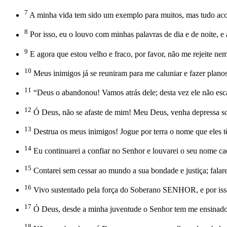
7
A minha vida tem sido um exemplo para muitos, mas tudo aco
8
Por isso, eu o louvo com minhas palavras de dia e de noite, e 
9
E agora que estou velho e fraco, por favor, não me rejeite n
10
Meus inimigos já se reuniram para me caluniar e fazer planos
11
“Deus o abandonou! Vamos atrás dele; desta vez ele não esc
12
Ó Deus, não se afaste de mim! Meu Deus, venha depressa s
13
Destrua os meus inimigos! Jogue por terra o nome que eles 
14
Eu continuarei a confiar no Senhor e louvarei o seu nome ca
15
Contarei sem cessar ao mundo a sua bondade e justiça; falare
16
Vivo sustentado pela força do Soberano SENHOR, e por isso 
17
Ó Deus, desde a minha juventude o Senhor tem me ensinado, 
18