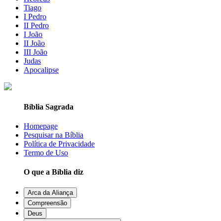
Tiago
I Pedro
II Pedro
I João
II João
III João
Judas
Apocalipse
Bíblia Sagrada
Homepage
Pesquisar na Bíblia
Política de Privacidade
Termo de Uso
O que a Bíblia diz
Arca da Aliança
Compreensão
Deus