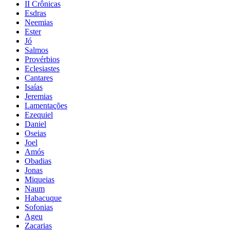
II Crônicas
Esdras
Neemias
Ester
Jó
Salmos
Provérbios
Eclesiastes
Cantares
Isaías
Jeremias
Lamentações
Ezequiel
Daniel
Oseias
Joel
Amós
Obadias
Jonas
Miqueias
Naum
Habacuque
Sofonias
Ageu
Zacarias