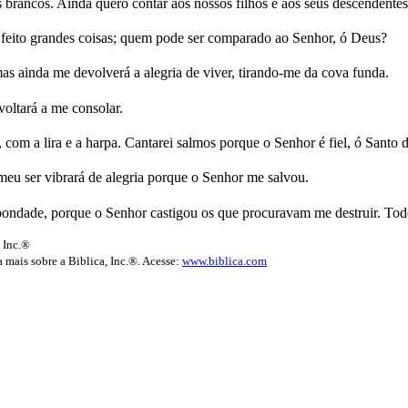
rancos. Ainda quero contar aos nossos filhos e aos seus descendentes o
m feito grandes coisas; quem pode ser comparado ao Senhor, ó Deus?
as ainda me devolverá a alegria de viver, tirando-me da cova funda.
oltará a me consolar.
com a lira e a harpa. Cantarei salmos porque o Senhor é fiel, ó Santo de
meu ser vibrará de alegria porque o Senhor me salvou.
 e bondade, porque o Senhor castigou os que procuravam me destruir. To
 Inc.®
 mais sobre a Biblica, Inc.®. Acesse:
www.biblica.com