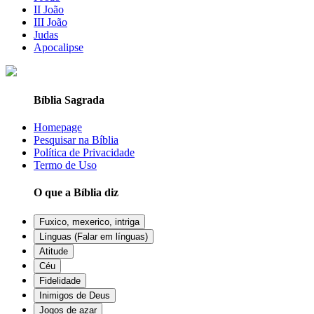
II João
III João
Judas
Apocalipse
Bíblia Sagrada
Homepage
Pesquisar na Bíblia
Política de Privacidade
Termo de Uso
O que a Bíblia diz
Fuxico, mexerico, intriga
Línguas (Falar em línguas)
Atitude
Céu
Fidelidade
Inimigos de Deus
Jogos de azar