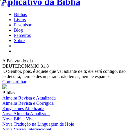
Bíblias
Livros
Pesquisar
Blog
Parceiros
Sobre
A
Palavra do dia
DEUTERONôMIO 31.8
O Senhor, pois, é aquele que vai adiante de ti; ele será contigo, não
te deixará, nem te desamparará; não temas, nem te espantes.
Compartilhar
Bíblias
Almeira Revista e Atualizada
Almeira Revista e Corrigida
King James Atualizada
Nova Almeida Atualizada
Nova Bíblia Viva
Nova Tradução na Linguagem de Hoje
Nova Versão Internacional