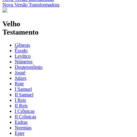
Nova Versão Transformadora
Velho
Testamento
Gênesis
Êxodo
Levítico
Números
Deuteronômio
Josué
Juízes
Rute
I Samuel
II Samuel
I Reis
II Reis
I Crônicas
II Crônicas
Esdras
Neemias
Ester