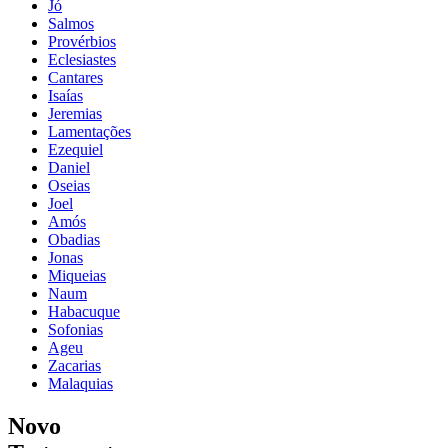
Jó
Salmos
Provérbios
Eclesiastes
Cantares
Isaías
Jeremias
Lamentações
Ezequiel
Daniel
Oseias
Joel
Amós
Obadias
Jonas
Miqueias
Naum
Habacuque
Sofonias
Ageu
Zacarias
Malaquias
Novo