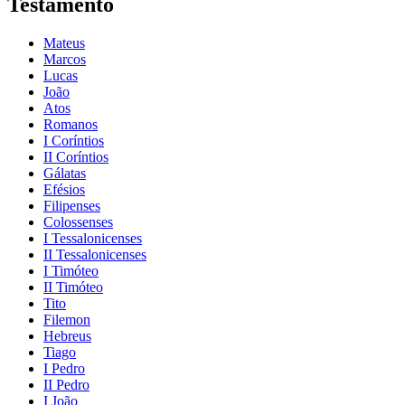
Testamento
Mateus
Marcos
Lucas
João
Atos
Romanos
I Coríntios
II Coríntios
Gálatas
Efésios
Filipenses
Colossenses
I Tessalonicenses
II Tessalonicenses
I Timóteo
II Timóteo
Tito
Filemon
Hebreus
Tiago
I Pedro
II Pedro
I João