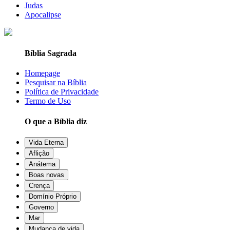
Judas
Apocalipse
Bíblia Sagrada
Homepage
Pesquisar na Bíblia
Política de Privacidade
Termo de Uso
O que a Bíblia diz
Vida Eterna
Aflição
Anátema
Boas novas
Crença
Domínio Próprio
Governo
Mar
Mudança de vida