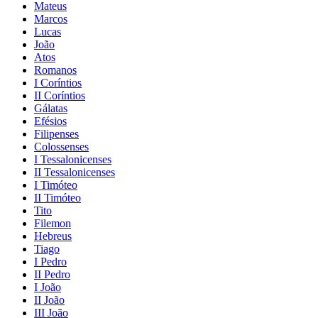
Mateus
Marcos
Lucas
João
Atos
Romanos
I Coríntios
II Coríntios
Gálatas
Efésios
Filipenses
Colossenses
I Tessalonicenses
II Tessalonicenses
I Timóteo
II Timóteo
Tito
Filemon
Hebreus
Tiago
I Pedro
II Pedro
I João
II João
III João