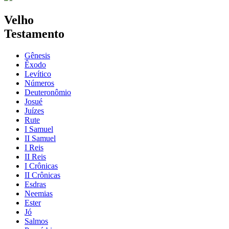
Velho
Testamento
Gênesis
Êxodo
Levítico
Números
Deuteronômio
Josué
Juízes
Rute
I Samuel
II Samuel
I Reis
II Reis
I Crônicas
II Crônicas
Esdras
Neemias
Ester
Jó
Salmos