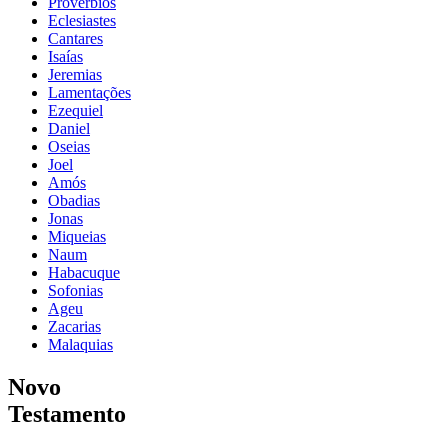
Provérbios
Eclesiastes
Cantares
Isaías
Jeremias
Lamentações
Ezequiel
Daniel
Oseias
Joel
Amós
Obadias
Jonas
Miqueias
Naum
Habacuque
Sofonias
Ageu
Zacarias
Malaquias
Novo
Testamento