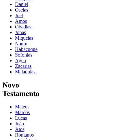
Daniel
Oseias
Joel
Amós
Obadias
Jonas
Miqueias
Naum
Habacuque
Sofonias
Ageu
Zacarias
Malaquias
Novo
Testamento
Mateus
Marcos
Lucas
João
Atos
Romanos