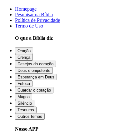
Homepage
Pesquisar na Bíblia
Política de Privacidade
Termo de Uso
O que a Bíblia diz
Oração
Crença
Desejos do coração
Deus é onipotente
Esperança em Deus
Fofoca
Guardar o coração
Mágoa
Silêncio
Tesouros
Outros temas
Nosso APP