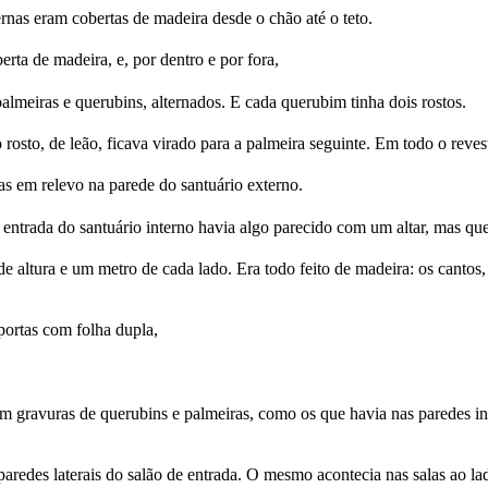
rnas eram cobertas de madeira desde o chão até o teto.
rta de madeira, e, por dentro e por fora,
meiras e querubins, alternados. E cada querubim tinha dois rostos.
osto, de leão, ficava virado para a palmeira seguinte. Em todo o reve
as em relevo na parede do santuário externo.
entrada do santuário interno havia algo parecido com um altar, mas que
e altura e um metro de cada lado. Era todo feito de madeira: os canto
portas com folha dupla,
m gravuras de querubins e palmeiras, como os que havia nas paredes in
redes laterais do salão de entrada. O mesmo acontecia nas salas ao la