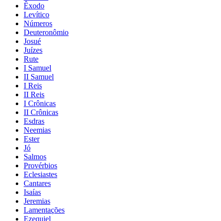
Êxodo
Levítico
Números
Deuteronômio
Josué
Juízes
Rute
I Samuel
II Samuel
I Reis
II Reis
I Crônicas
II Crônicas
Esdras
Neemias
Ester
Jó
Salmos
Provérbios
Eclesiastes
Cantares
Isaías
Jeremias
Lamentações
Ezequiel