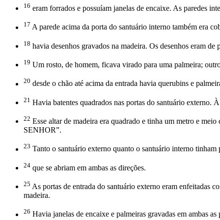
16
eram forrados e possuíam janelas de encaixe. As paredes inte
17
A parede acima da porta do santuário interno também era cobe
18
havia desenhos gravados na madeira. Os desenhos eram de pal
19
Um rosto, de homem, ficava virado para uma palmeira; outro r
20
desde o chão até acima da entrada havia querubins e palmeir
21
Havia batentes quadrados nas portas do santuário externo. À 
22
Esse altar de madeira era quadrado e tinha um metro e meio d
SENHOR”.
23
Tanto o santuário externo quanto o santuário interno tinham 
24
que se abriam em ambas as direções.
25
As portas de entrada do santuário externo eram enfeitadas co
madeira.
26
Havia janelas de encaixe e palmeiras gravadas em ambas as pa