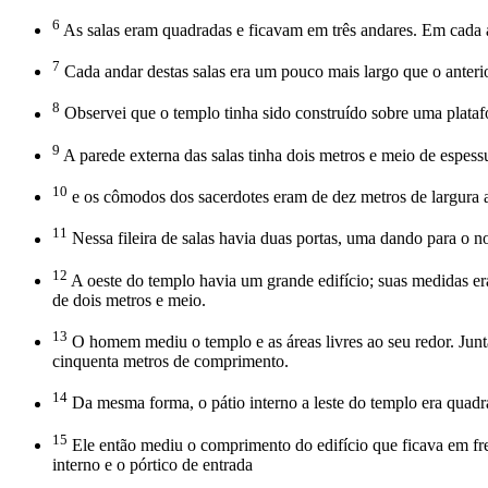
6
As salas eram quadradas e ficavam em três andares. Em cada and
7
Cada andar destas salas era um pouco mais largo que o anteri
8
Observei que o templo tinha sido construído sobre uma platafor
9
A parede externa das salas tinha dois metros e meio de espessur
10
e os cômodos dos sacerdotes eram de dez metros de largura 
11
Nessa fileira de salas havia duas portas, uma dando para o no
12
A oeste do templo havia um grande edifício; suas medidas er
de dois metros e meio.
13
O homem mediu o templo e as áreas livres ao seu redor. Jun
cinquenta metros de comprimento.
14
Da mesma forma, o pátio interno a leste do templo era quad
15
Ele então mediu o comprimento do edifício que ficava em frent
interno e o pórtico de entrada