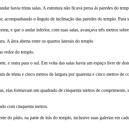
ar havia trinta salas. A estrutura não ficava presa às paredes do templ
or, acompanhando o ângulo de inclinação das paredes do templo. Para s
ma, e que o andar inferior, com suas salas, avançava três metros sobre
a. A área aberta entre os quartos laterais do templo
ao redor do templo.
rte, e outra para o sul. Em volta das salas havia um espaço livre de doi
am de trinta e cinco metros de largura por quarenta e cinco metros de
tas, elas formavam um quadrado de cinquenta metros de comprimento, e
rado com cinquenta metros.
e do pátio, na parte de trás do templo, inclusive suas galerias em cad