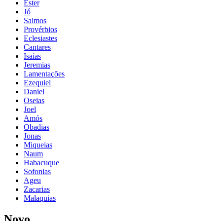
Ester
Jó
Salmos
Provérbios
Eclesiastes
Cantares
Isaías
Jeremias
Lamentações
Ezequiel
Daniel
Oseias
Joel
Amós
Obadias
Jonas
Miqueias
Naum
Habacuque
Sofonias
Ageu
Zacarias
Malaquias
Novo