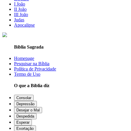
I João
II João
III João
Judas
Apocalipse
Bíblia Sagrada
Homepage
Pesquisar na Bíblia
Política de Privacidade
Termo de Uso
O que a Bíblia diz
Consolar
Depressão
Desejar o Mal
Despedida
Esperar
Exortação