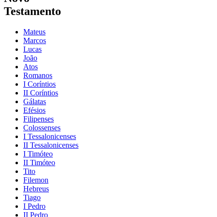
Testamento
Mateus
Marcos
Lucas
João
Atos
Romanos
I Coríntios
II Coríntios
Gálatas
Efésios
Filipenses
Colossenses
I Tessalonicenses
II Tessalonicenses
I Timóteo
II Timóteo
Tito
Filemon
Hebreus
Tiago
I Pedro
II Pedro