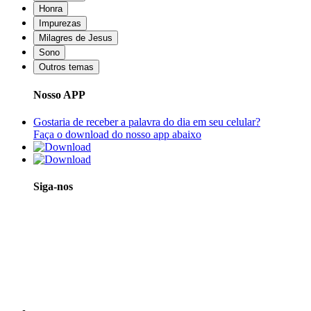
Honra
Impurezas
Milagres de Jesus
Sono
Outros temas
Nosso APP
Gostaria de receber a palavra do dia em seu celular?
Faça o download do nosso app abaixo
Siga-nos