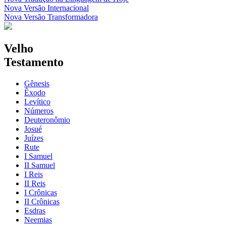
Nova Versão Internacional
Nova Versão Transformadora
Velho
Testamento
Gênesis
Êxodo
Levítico
Números
Deuteronômio
Josué
Juízes
Rute
I Samuel
II Samuel
I Reis
II Reis
I Crônicas
II Crônicas
Esdras
Neemias