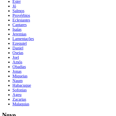
Ester
Jó
Salmos
Provérbios
Eclesiastes
Cantares
Isaías
Jeremias
Lamentações
Ezequiel
Daniel
Oseias
Joel
Amós
Obadias
Jonas
Miqueias
Naum
Habacuque
Sofonias
Ageu
Zacarias
Malaquias
Novo