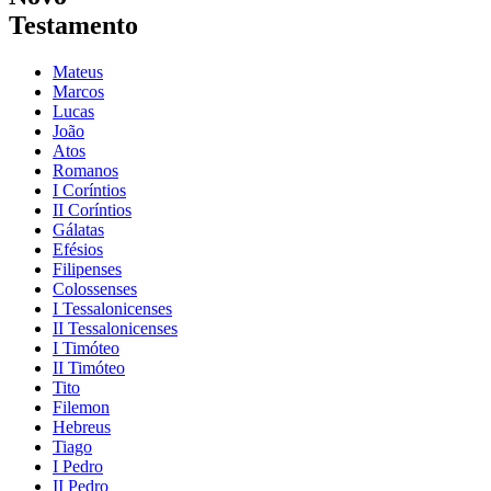
Testamento
Mateus
Marcos
Lucas
João
Atos
Romanos
I Coríntios
II Coríntios
Gálatas
Efésios
Filipenses
Colossenses
I Tessalonicenses
II Tessalonicenses
I Timóteo
II Timóteo
Tito
Filemon
Hebreus
Tiago
I Pedro
II Pedro