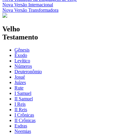
Nova Versão Internacional
Nova Versão Transformadora
Velho
Testamento
Gênesis
Êxodo
Levítico
Números
Deuteronômio
Josué
Juízes
Rute
I Samuel
II Samuel
I Reis
II Reis
I Crônicas
II Crônicas
Esdras
Neemias