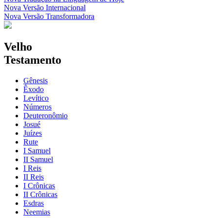
Nova Versão Internacional
Nova Versão Transformadora
Velho
Testamento
Gênesis
Êxodo
Levítico
Números
Deuteronômio
Josué
Juízes
Rute
I Samuel
II Samuel
I Reis
II Reis
I Crônicas
II Crônicas
Esdras
Neemias