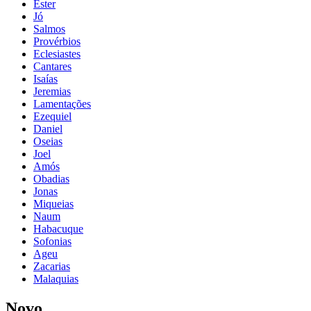
Ester
Jó
Salmos
Provérbios
Eclesiastes
Cantares
Isaías
Jeremias
Lamentações
Ezequiel
Daniel
Oseias
Joel
Amós
Obadias
Jonas
Miqueias
Naum
Habacuque
Sofonias
Ageu
Zacarias
Malaquias
Novo