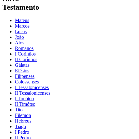
Testamento
Mateus
Marcos
Lucas
João
Atos
Romanos
I Coríntios
II Coríntios
Gálatas
Efésios
Filipenses
Colossenses
I Tessalonicenses
II Tessalonicenses
I Timóteo
II Timóteo
Tito
Filemon
Hebreus
Tiago
I Pedro
II Pedro