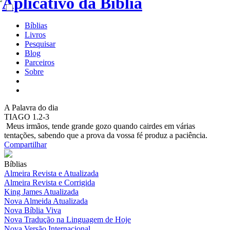
Bíblias
Livros
Pesquisar
Blog
Parceiros
Sobre
A
Palavra do dia
TIAGO 1.2-3
Meus irmãos, tende grande gozo quando cairdes em várias
tentações, sabendo que a prova da vossa fé produz a paciência.
Compartilhar
Bíblias
Almeira Revista e Atualizada
Almeira Revista e Corrigida
King James Atualizada
Nova Almeida Atualizada
Nova Bíblia Viva
Nova Tradução na Linguagem de Hoje
Nova Versão Internacional