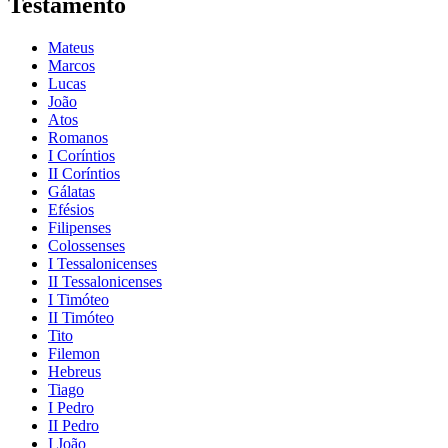
Testamento
Mateus
Marcos
Lucas
João
Atos
Romanos
I Coríntios
II Coríntios
Gálatas
Efésios
Filipenses
Colossenses
I Tessalonicenses
II Tessalonicenses
I Timóteo
II Timóteo
Tito
Filemon
Hebreus
Tiago
I Pedro
II Pedro
I João