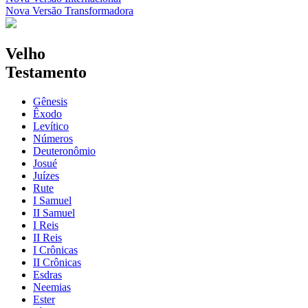
Nova Versão Transformadora
Velho
Testamento
Gênesis
Êxodo
Levítico
Números
Deuteronômio
Josué
Juízes
Rute
I Samuel
II Samuel
I Reis
II Reis
I Crônicas
II Crônicas
Esdras
Neemias
Ester