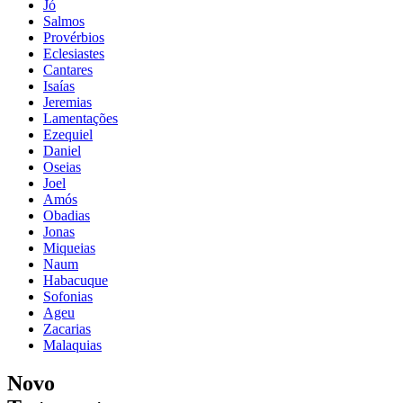
Jó
Salmos
Provérbios
Eclesiastes
Cantares
Isaías
Jeremias
Lamentações
Ezequiel
Daniel
Oseias
Joel
Amós
Obadias
Jonas
Miqueias
Naum
Habacuque
Sofonias
Ageu
Zacarias
Malaquias
Novo