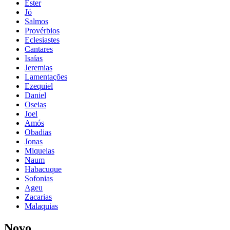
Ester
Jó
Salmos
Provérbios
Eclesiastes
Cantares
Isaías
Jeremias
Lamentações
Ezequiel
Daniel
Oseias
Joel
Amós
Obadias
Jonas
Miqueias
Naum
Habacuque
Sofonias
Ageu
Zacarias
Malaquias
Novo