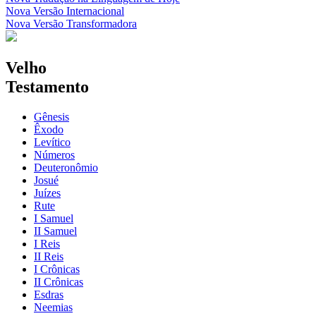
Nova Versão Internacional
Nova Versão Transformadora
Velho
Testamento
Gênesis
Êxodo
Levítico
Números
Deuteronômio
Josué
Juízes
Rute
I Samuel
II Samuel
I Reis
II Reis
I Crônicas
II Crônicas
Esdras
Neemias