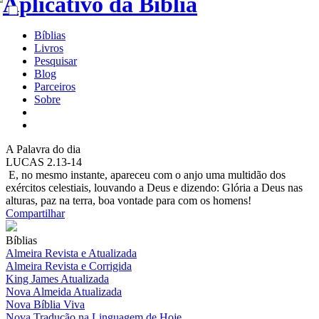
Bíblias
Livros
Pesquisar
Blog
Parceiros
Sobre
A
Palavra do dia
LUCAS 2.13-14
E, no mesmo instante, apareceu com o anjo uma multidão dos
exércitos celestiais, louvando a Deus e dizendo: Glória a Deus nas
alturas, paz na terra, boa vontade para com os homens!
Compartilhar
Bíblias
Almeira Revista e Atualizada
Almeira Revista e Corrigida
King James Atualizada
Nova Almeida Atualizada
Nova Bíblia Viva
Nova Tradução na Linguagem de Hoje