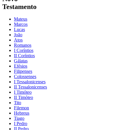
Testamento
Mateus
Marcos
Lucas
João
Atos
Romanos
I Coríntios
II Coríntios
Gálatas
Efésios
Filipenses
Colossenses
I Tessalonicenses
II Tessalonicenses
I Timóteo
II Timóteo
Tito
Filemon
Hebreus
Tiago
I Pedro
II Pedro