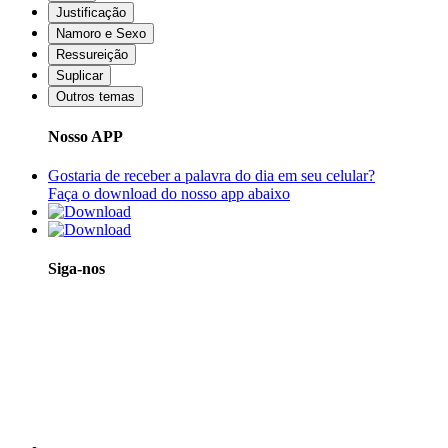
Justificação
Namoro e Sexo
Ressureição
Suplicar
Outros temas
Nosso APP
Gostaria de receber a palavra do dia em seu celular?
Faça o download do nosso app abaixo
Siga-nos